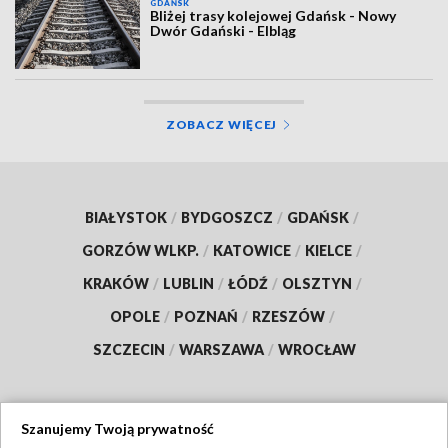
GDAŃSK
Bliżej trasy kolejowej Gdańsk - Nowy
Dwór Gdański - Elbląg
ZOBACZ WIĘCEJ
BIAŁYSTOK
/
BYDGOSZCZ
/
GDAŃSK
/
GORZÓW WLKP.
/
KATOWICE
/
KIELCE
/
KRAKÓW
/
LUBLIN
/
ŁÓDŹ
/
OLSZTYN
/
OPOLE
/
POZNAŃ
/
RZESZÓW
/
SZCZECIN
/
WARSZAWA
/
WROCŁAW
Szanujemy Twoją prywatność
Dołącz do nas: