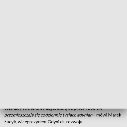
spotkania.
Droga Czerwona Według wstępnych założeń Droga
Czerwona ma być około 9-kilometrową, dwujezdniową trasą
o statusie drogi głównej ruchu przyspieszonego. Docelowo z
istniejącymi arteriami drogowymi ma połączyć ją pięć
węzłów drogowych. Projektanci mają wziąć pod uwagę brak
ograniczeń nośności – dzięki temu droga ma przejąć ciężki
tranzyt kursujący do i z gdyńskiego portu, który regularnie
przeciąża istniejącą estakadę Kwiatkowskiego. -
Nowe
połączenie jest kluczowe dla gdyńskiego układu drogowego.
Inwestycja zapewniająca niezbędny dojazd do portowych
terminali z udziałem centralnego budżetu to efekt
wieloletnich zabiegów i starań różnych środowisk. Drugi
priorytet to oczywiście udrożnienie przeciążonej dziś
estakady Kwiatkowskiego, którą do pracy i domów
przemieszczają się codziennie tysiące gdynian
– mówi Marek
Łucyk, wiceprezydent Gdyni ds. rozwoju.