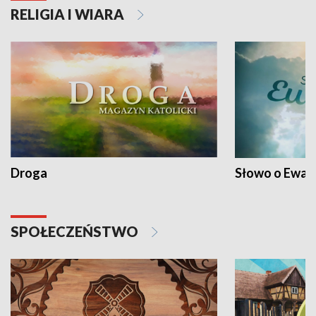
RELIGIA I WIARA
Droga
Słowo o Ewang
SPOŁECZEŃSTWO