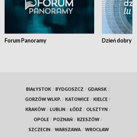
Forum Panoramy
Dzień dobry t
BIAŁYSTOK
/
BYDGOSZCZ
/
GDAŃSK
/
GORZÓW WLKP.
/
KATOWICE
/
KIELCE
/
KRAKÓW
/
LUBLIN
/
ŁÓDŹ
/
OLSZTYN
/
OPOLE
/
POZNAŃ
/
RZESZÓW
/
SZCZECIN
/
WARSZAWA
/
WROCŁAW