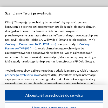
Szanujemy Twoją prywatność
Dołącz do nas:
Kliknij "Akceptuję i przechodzę do serwisu", aby wyrazić zgody na
korzystanie z technologii automatycznego śledzenia i zbierania danych,
TVP
dostęp do informacji na Twoim urządzeniu końcowym i ich
Abonament TVP
przechowywanie oraz na przetwarzanie Twoich danych osobowych przez
Regulamin TVP
nas, czyli Telewizję Polską S.A. w likwidacji (zwaną dalej również „TVP”),
Emisja w TVP
Zaufanych Partnerów z IAB* (1201 firm)
oraz pozostałych
Zaufanych
Polityka prywatności
Partnerów TVP (93 firm)
, w celach marketingowych (w tym do
Centrum informacji TVP
Moje zgody
zautomatyzowanego dopasowania reklam do Twoich zainteresowań i
mierzenia ich skuteczności) i pozostałych, które wskazujemy poniżej, a
Naziemna Telewizja Cyfrowa
Pomoc
także zgody na udostępnianie przez nas identyfikatora PPID do Google.
Sklep TVP
Biuro reklamy
Twoje dane osobowe zbierane podczas odwiedzania przez Ciebie naszych
Rada Programowa
poszczególnych serwisów
zwanych dalej „Portalem”, w tym informacje
Kontakt
zapisywane za pomocą technologii takich jak: pliki cookie, sygnalizatory
System NOS
WWW lub innych podobnych technologii umożliwiających świadczenie
dopasowanych i bezpiecznych usług, personalizację treści oraz reklam,
Informacje o nadawcy
Kanały
udostępnianie funkcji mediów społecznościowych oraz analizowanie
Akceptuję i przechodzę do serwisu
ruchu w Internecie.
Program dla prasy
©2026 Telewizja Polska S.A. w likwidacji
Biuro Reklamy
Twoje dane osobowe zbierane podczas odwiedzania przez Ciebie
Ustawienia zaawansowane