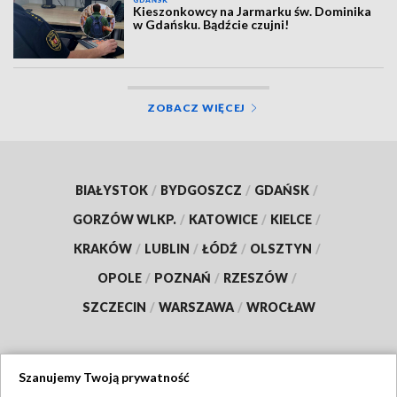
GDAŃSK
Kieszonkowcy na Jarmarku św. Dominika
w Gdańsku. Bądźcie czujni!
ZOBACZ WIĘCEJ
BIAŁYSTOK
/
BYDGOSZCZ
/
GDAŃSK
/
GORZÓW WLKP.
/
KATOWICE
/
KIELCE
/
KRAKÓW
/
LUBLIN
/
ŁÓDŹ
/
OLSZTYN
/
OPOLE
/
POZNAŃ
/
RZESZÓW
/
SZCZECIN
/
WARSZAWA
/
WROCŁAW
Szanujemy Twoją prywatność
Dołącz do nas: