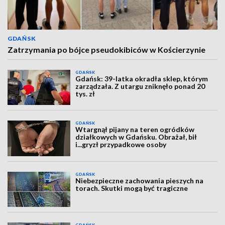
GDAŃSK
Zatrzymania po bójce pseudokibiców w Kościerzynie
GDAŃSK
Gdańsk: 39-latka okradła sklep, którym
zarządzała. Z utargu zniknęło ponad 20
tys. zł
GDAŃSK
Wtargnął pijany na teren ogródków
działkowych w Gdańsku. Obrażał, bił
i...gryzł przypadkowe osoby
GDAŃSK
Niebezpieczne zachowania pieszych na
torach. Skutki mogą być tragiczne