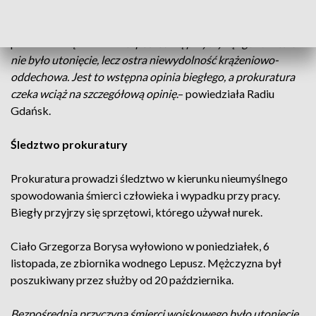
Rzeczniczka Prokuratury Okręgowej w Gdańsku prok.
Grażyna Wawryniuk wskazała, że mężczyzna nie utonął, jak
pierwotnie sądzono. –
Bezpośrednią przyczyną zgonu wcale
nie było utonięcie, lecz ostra niewydolność krążeniowo-
oddechowa. Jest to wstępna opinia biegłego, a prokuratura
czeka wciąż na szczegółową opinię
.– powiedziała Radiu
Gdańsk.
Śledztwo prokuratury
Prokuratura prowadzi śledztwo w kierunku nieumyślnego
spowodowania śmierci człowieka i wypadku przy pracy.
Biegły przyjrzy się sprzętowi, którego używał nurek.
Ciało Grzegorza Borysa wyłowiono w poniedziałek, 6
listopada, ze zbiornika wodnego Lepusz. Mężczyzna był
poszukiwany przez służby od 20 października.
Bezpośrednią przyczyną śmierci wojskowego było utonięcie