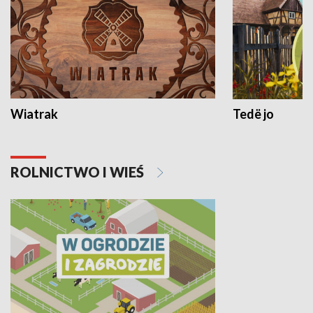
Wiatrak
Tedë jo
ROLNICTWO I WIEŚ