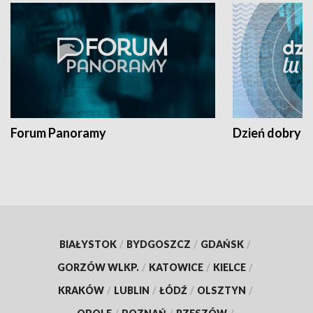
Forum Panoramy
Dzień dobry t
BIAŁYSTOK
/
BYDGOSZCZ
/
GDAŃSK
/
GORZÓW WLKP.
/
KATOWICE
/
KIELCE
/
KRAKÓW
/
LUBLIN
/
ŁÓDŹ
/
OLSZTYN
/