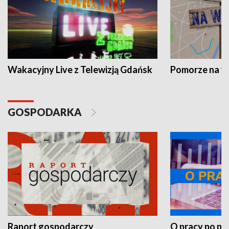
Wakacyjny Live z Telewizją Gdańsk
Pomorze na 
GOSPODARKA
Raport gospodarczy
O pracy po pr