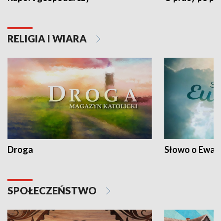
RELIGIA I WIARA
Droga
Słowo o Ewang
SPOŁECZEŃSTWO