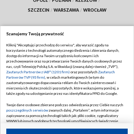
OPOLE
/
POZNAŃ
/
RZESZÓW
/
SZCZECIN
/
WARSZAWA
/
WROCŁAW
Szanujemy Twoją prywatność
Dołącz do nas:
Kliknij "Akceptuję i przechodzę do serwisu", aby wyrazić zgody na
korzystanie z technologii automatycznego śledzenia i zbierania danych,
TVP
dostęp do informacji na Twoim urządzeniu końcowym i ich
Abonament TVP
przechowywanie oraz na przetwarzanie Twoich danych osobowych przez
Regulamin TVP
nas, czyli Telewizję Polską S.A. w likwidacji (zwaną dalej również „TVP”),
Emisja w TVP
Zaufanych Partnerów z IAB* (1201 firm)
oraz pozostałych
Zaufanych
Polityka prywatności
Partnerów TVP (93 firm)
, w celach marketingowych (w tym do
Centrum informacji TVP
Moje zgody
zautomatyzowanego dopasowania reklam do Twoich zainteresowań i
mierzenia ich skuteczności) i pozostałych, które wskazujemy poniżej, a
Naziemna Telewizja Cyfrowa
Pomoc
także zgody na udostępnianie przez nas identyfikatora PPID do Google.
Sklep TVP
Biuro reklamy
Twoje dane osobowe zbierane podczas odwiedzania przez Ciebie naszych
Rada Programowa
poszczególnych serwisów
zwanych dalej „Portalem”, w tym informacje
Kontakt
zapisywane za pomocą technologii takich jak: pliki cookie, sygnalizatory
System NOS
WWW lub innych podobnych technologii umożliwiających świadczenie
dopasowanych i bezpiecznych usług, personalizację treści oraz reklam,
Informacje o nadawcy
Kanały
udostępnianie funkcji mediów społecznościowych oraz analizowanie