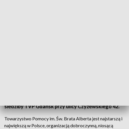
Fundacja TVP na rzecz Schroniska imienia św. Brata Alberta
Trwa akcja charytatywna i zbiórka darów
organizowana przez Fundację TVP. Ofiaruje ona
swoją pomoc najbardziej potrzebującym. W
województwie pomorskim pomoc trafi na rzecz
Schroniska imienia Świętego Brata Alberta. Bluzy,
obuwie, ręczniki czy ciepłe koce przynosić można do
siedziby TVP Gdańsk przy ulicy Czyżewskiego 42.
Towarzystwo Pomocy im. Św. Brata Alberta jest najstarszą i
największą w Polsce, organizacją dobroczynną, niosącą