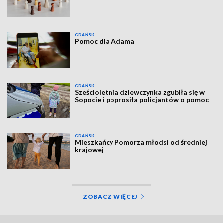
GDAŃSK
Pomoc dla Adama
GDAŃSK
Sześcioletnia dziewczynka zgubiła się w
Sopocie i poprosiła policjantów o pomoc
GDAŃSK
Mieszkańcy Pomorza młodsi od średniej
krajowej
ZOBACZ WIĘCEJ