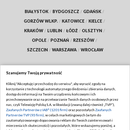
BIAŁYSTOK
/
BYDGOSZCZ
/
GDAŃSK
/
GORZÓW WLKP.
/
KATOWICE
/
KIELCE
/
KRAKÓW
/
LUBLIN
/
ŁÓDŹ
/
OLSZTYN
/
OPOLE
/
POZNAŃ
/
RZESZÓW
/
SZCZECIN
/
WARSZAWA
/
WROCŁAW
Szanujemy Twoją prywatność
Dołącz do nas:
Kliknij "Akceptuję i przechodzę do serwisu", aby wyrazić zgody na
korzystanie z technologii automatycznego śledzenia i zbierania danych,
TVP
dostęp do informacji na Twoim urządzeniu końcowym i ich
Abonament TVP
przechowywanie oraz na przetwarzanie Twoich danych osobowych przez
Regulamin TVP
nas, czyli Telewizję Polską S.A. w likwidacji (zwaną dalej również „TVP”),
Emisja w TVP
Polityka prywatności
Zaufanych Partnerów z IAB* (1201 firm)
oraz pozostałych
Zaufanych
Partnerów TVP (93 firm)
, w celach marketingowych (w tym do
Centrum informacji TVP
Moje zgody
zautomatyzowanego dopasowania reklam do Twoich zainteresowań i
mierzenia ich skuteczności) i pozostałych, które wskazujemy poniżej, a
Naziemna Telewizja Cyfrowa
Pomoc