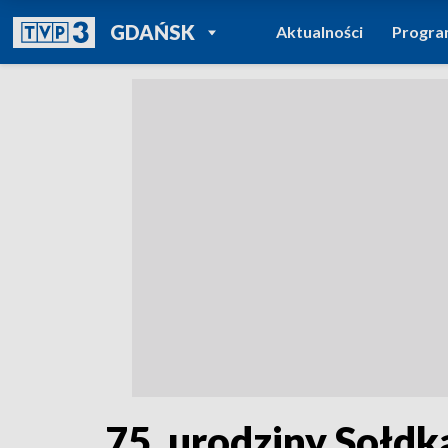
POWRÓT DO
GDAŃSK
Aktualności
Progr
TVP REGIONY
75. urodziny Sołdk