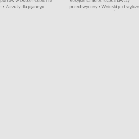
portów w Ustce i Łebie nie
Rosyjski samolot rozpoznawczy
 • Zarzuty dla pijanego
przechwycony • Wnioski po tragicz
ciągnika • Protest
pożarze na działkach • Śledztwo po
wanych przez dewelopera w
pożarze łodzi na Motławie • Urząd M
ilion zł dla dzieci z UCK od
wraca do Słupska • Kampania społe
ghters • Efekty wpisu Gdyni na
puckiego Hospicjum • Nagrody Fest
ESCO • Kaszubscy kuczerzy
Szekspirowskiego rozdane • Tysiąc
ur de Pologne
kibiców na trasie przejazdu peleton
Tour de Pologne przez Kaszuby