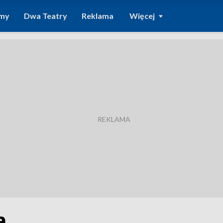
amy
Dwa Teatry
Reklama
Więcej
a