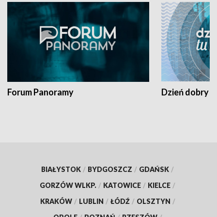
Forum Panoramy
Dzień dobry t
BIAŁYSTOK
/
BYDGOSZCZ
/
GDAŃSK
/
GORZÓW WLKP.
/
KATOWICE
/
KIELCE
/
KRAKÓW
/
LUBLIN
/
ŁÓDŹ
/
OLSZTYN
/