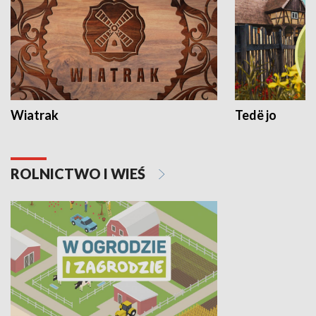
Wiatrak
Tedë jo
ROLNICTWO I WIEŚ