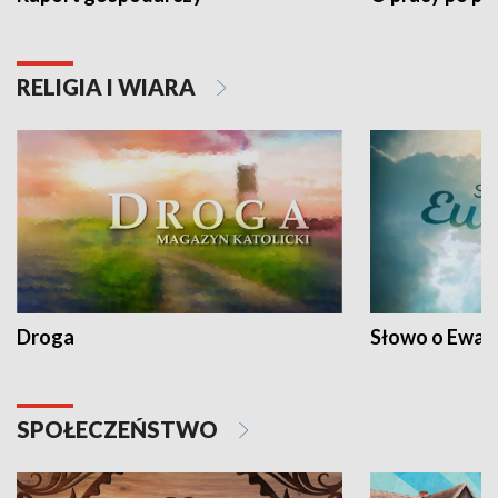
RELIGIA I WIARA
Droga
Słowo o Ewang
SPOŁECZEŃSTWO