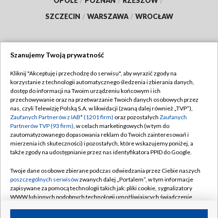
OPOLE
/
POZNAŃ
/
RZESZÓW
/
SZCZECIN
/
WARSZAWA
/
WROCŁAW
Szanujemy Twoją prywatność
Dołącz do nas:
Kliknij "Akceptuję i przechodzę do serwisu", aby wyrazić zgody na
korzystanie z technologii automatycznego śledzenia i zbierania danych,
TVP
dostęp do informacji na Twoim urządzeniu końcowym i ich
Abonament TVP
przechowywanie oraz na przetwarzanie Twoich danych osobowych przez
Regulamin TVP
nas, czyli Telewizję Polską S.A. w likwidacji (zwaną dalej również „TVP”),
Emisja w TVP
Zaufanych Partnerów z IAB* (1201 firm)
oraz pozostałych
Zaufanych
Polityka prywatności
Partnerów TVP (93 firm)
, w celach marketingowych (w tym do
Centrum informacji TVP
Moje zgody
zautomatyzowanego dopasowania reklam do Twoich zainteresowań i
mierzenia ich skuteczności) i pozostałych, które wskazujemy poniżej, a
Naziemna Telewizja Cyfrowa
Pomoc
także zgody na udostępnianie przez nas identyfikatora PPID do Google.
Sklep TVP
Biuro reklamy
Twoje dane osobowe zbierane podczas odwiedzania przez Ciebie naszych
Rada Programowa
poszczególnych serwisów
zwanych dalej „Portalem”, w tym informacje
Kontakt
zapisywane za pomocą technologii takich jak: pliki cookie, sygnalizatory
System NOS
WWW lub innych podobnych technologii umożliwiających świadczenie
dopasowanych i bezpiecznych usług, personalizację treści oraz reklam,
Informacje o nadawcy
Kanały
udostępnianie funkcji mediów społecznościowych oraz analizowanie