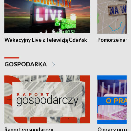
Wakacyjny Live z Telewizją Gdańsk
Pomorze na 
GOSPODARKA
Raport gospodarczy
O pracy po pr