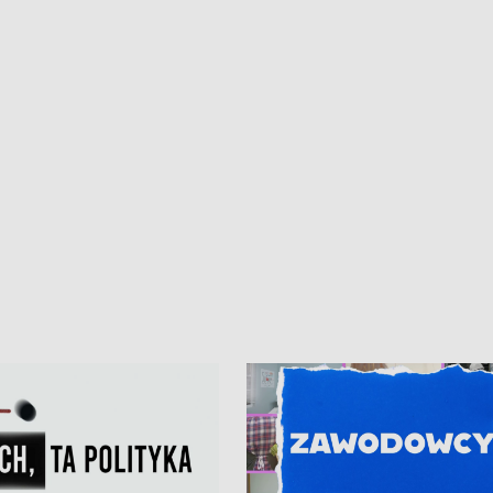
iczny dla Puckiego Szpitala • Na
witali Tour de Pologne
znów rekordowe upały