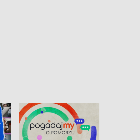
kibiców na trasie przejazdu peletonu
Tour de Pologne przez Kaszuby