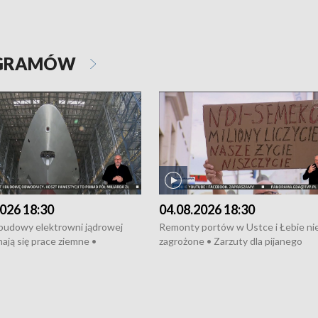
OGRAMÓW
026 18:30
04.08.2026 18:30
 budowy elektrowni jądrowej
Remonty portów w Ustce i Łebie ni
ają się prace ziemne •
zagrożone • Zarzuty dla pijanego
o umowę na budowę obwodnicy
kierowcy ciągnika • Protest
u Gdańskiego • Za kilka dni
poszkodowanych przez dewelopera
e ORP „Wicher” • 18 milionów
Gdyni • Milion zł dla dzieci z UCK od
a inwestycje w szkołach w Rumi
Cancer Fighters • Efekty wpisu Gdy
owie • Nowy sprzęt
Listę UNESCO • Kaszubscy kuczerz