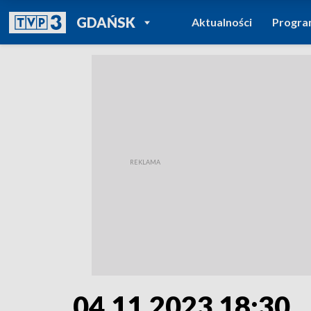
POWRÓT DO
GDAŃSK
Aktualności
Progr
TVP REGIONY
04.11.2023 18:30