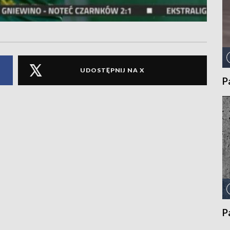
UDOSTĘPNIJ NA X
P
P