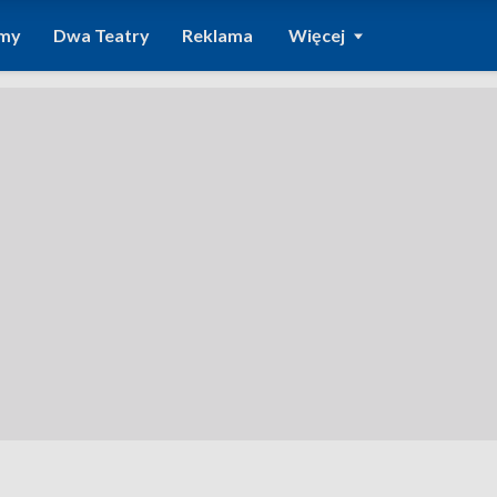
amy
Dwa Teatry
Reklama
Więcej