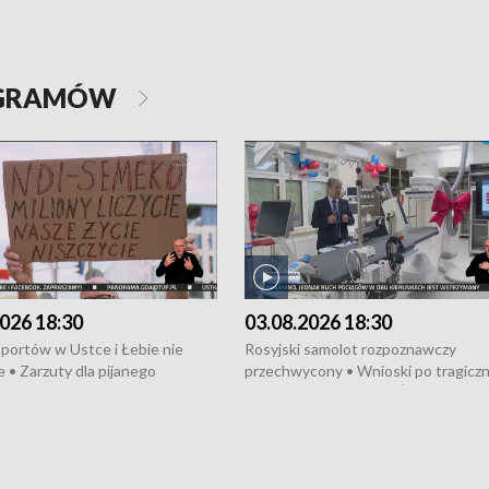
OGRAMÓW
026 18:30
03.08.2026 18:30
portów w Ustce i Łebie nie
Rosyjski samolot rozpoznawczy
 • Zarzuty dla pijanego
przechwycony • Wnioski po tragicz
ciągnika • Protest
pożarze na działkach • Śledztwo po
wanych przez dewelopera w
pożarze łodzi na Motławie • Urząd M
ilion zł dla dzieci z UCK od
wraca do Słupska • Kampania społe
ghters • Efekty wpisu Gdyni na
puckiego Hospicjum • Nagrody Fest
ESCO • Kaszubscy kuczerzy
Szekspirowskiego rozdane • Tysiąc