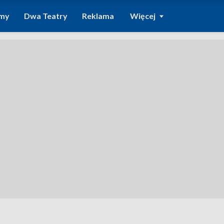
amy
Dwa Teatry
Reklama
Więcej