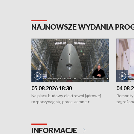
NAJNOWSZE WYDANIA PR
05.08.2026 18:30
04.08.2
Na placu budowy elektrowni jądrowej
Remonty 
rozpoczynają się prace ziemne •
zagrożone
Podpisano umowę na budowę obwodnicy
kierowcy 
Starogardu Gdańskiego • Za kilka dni
poszkodo
wodowanie ORP „Wicher” • 18 milionów
Gdyni • M
złotych na inwestycje w szkołach w Rumi
Cancer Fi
INFORMACJE
i Wejherowie • Nowy sprzęt
Listę UN