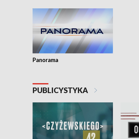
kardiologiczny dla Puckiego Szpitala • Na
witali To
Pomorzu znów rekordowe upały
Panorama
PUBLICYSTYKA