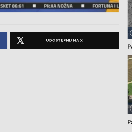
UDOSTĘPNIJ NA X
P
P