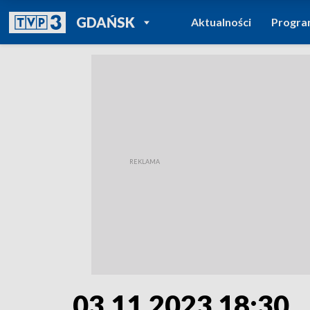
POWRÓT DO
GDAŃSK
Aktualności
Progr
TVP REGIONY
03.11.2023 18:30