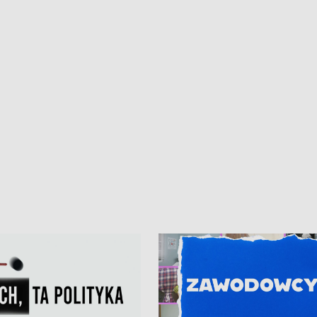
ur de Pologne
kibiców na trasie przejazdu peleton
Tour de Pologne przez Kaszuby