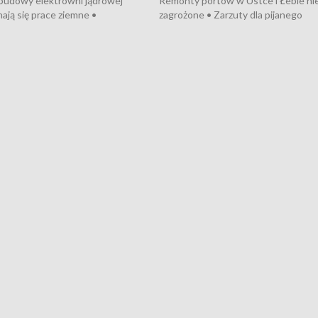
 budowy elektrowni jądrowej
Remonty portów w Ustce i Łebie ni
ają się prace ziemne •
zagrożone • Zarzuty dla pijanego
o umowę na budowę obwodnicy
kierowcy ciągnika • Protest
u Gdańskiego • Za kilka dni
poszkodowanych przez dewelopera
e ORP „Wicher” • 18 milionów
Gdyni • Milion zł dla dzieci z UCK od
a inwestycje w szkołach w Rumi
Cancer Fighters • Efekty wpisu Gdy
owie • Nowy sprzęt
Listę UNESCO • Kaszubscy kuczerz
iczny dla Puckiego Szpitala • Na
witali Tour de Pologne
znów rekordowe upały