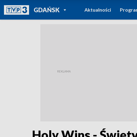
POWRÓT DO
GDAŃSK
Aktualności
Progr
TVP REGIONY
Holy Wins - Święt