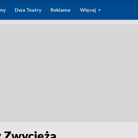
amy
Dwa Teatry
Reklama
Więcej
y Zwycięża