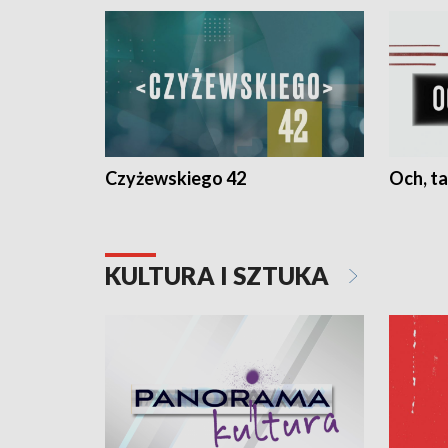
Czyżewskiego 42
Och, ta
KULTURA I SZTUKA