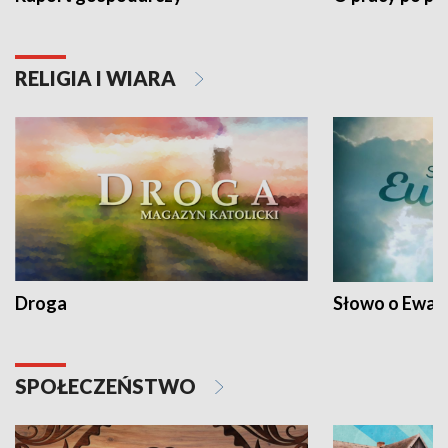
RELIGIA I WIARA
Droga
Słowo o Ewang
SPOŁECZEŃSTWO