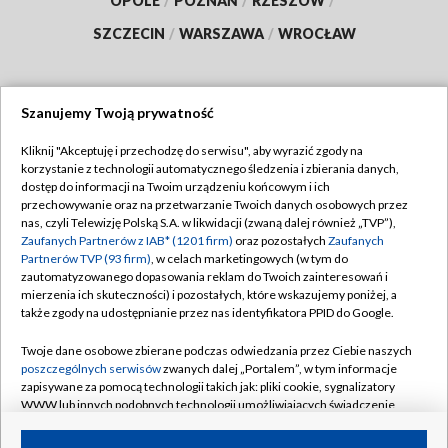
OPOLE
/
POZNAŃ
/
RZESZÓW
/
SZCZECIN
/
WARSZAWA
/
WROCŁAW
Szanujemy Twoją prywatność
Dołącz do nas:
Kliknij "Akceptuję i przechodzę do serwisu", aby wyrazić zgody na
korzystanie z technologii automatycznego śledzenia i zbierania danych,
TVP
dostęp do informacji na Twoim urządzeniu końcowym i ich
Abonament TVP
przechowywanie oraz na przetwarzanie Twoich danych osobowych przez
Regulamin TVP
nas, czyli Telewizję Polską S.A. w likwidacji (zwaną dalej również „TVP”),
Emisja w TVP
Zaufanych Partnerów z IAB* (1201 firm)
oraz pozostałych
Zaufanych
Polityka prywatności
Partnerów TVP (93 firm)
, w celach marketingowych (w tym do
Centrum informacji TVP
Moje zgody
zautomatyzowanego dopasowania reklam do Twoich zainteresowań i
mierzenia ich skuteczności) i pozostałych, które wskazujemy poniżej, a
Naziemna Telewizja Cyfrowa
Pomoc
także zgody na udostępnianie przez nas identyfikatora PPID do Google.
Sklep TVP
Biuro reklamy
Twoje dane osobowe zbierane podczas odwiedzania przez Ciebie naszych
Rada Programowa
poszczególnych serwisów
zwanych dalej „Portalem”, w tym informacje
Kontakt
zapisywane za pomocą technologii takich jak: pliki cookie, sygnalizatory
System NOS
WWW lub innych podobnych technologii umożliwiających świadczenie
dopasowanych i bezpiecznych usług, personalizację treści oraz reklam,
Informacje o nadawcy
Kanały
udostępnianie funkcji mediów społecznościowych oraz analizowanie