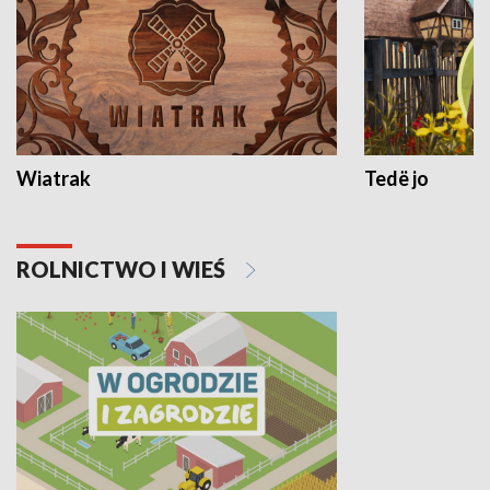
Wiatrak
Tedë jo
ROLNICTWO I WIEŚ