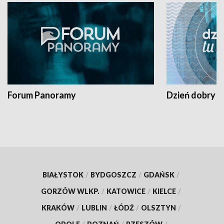
Forum Panoramy
Dzień dobry t
BIAŁYSTOK
/
BYDGOSZCZ
/
GDAŃSK
/
GORZÓW WLKP.
/
KATOWICE
/
KIELCE
/
KRAKÓW
/
LUBLIN
/
ŁÓDŹ
/
OLSZTYN
/