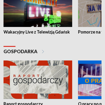
Wakacyjny Live z Telewizją Gdańsk
Pomorze na 
GOSPODARKA
Raport gospodarczy
O pracy po pr