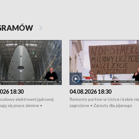
OGRAMÓW
026 18:30
04.08.2026 18:30
 budowy elektrowni jądrowej
Remonty portów w Ustce i Łebie ni
ają się prace ziemne •
zagrożone • Zarzuty dla pijanego
o umowę na budowę obwodnicy
kierowcy ciągnika • Protest
u Gdańskiego • Za kilka dni
poszkodowanych przez dewelopera
e ORP „Wicher” • 18 milionów
Gdyni • Milion zł dla dzieci z UCK od
a inwestycje w szkołach w Rumi
Cancer Fighters • Efekty wpisu Gdy
owie • Nowy sprzęt
Listę UNESCO • Kaszubscy kuczerz