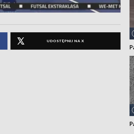
UDOSTĘPNIJ NA X
P
P