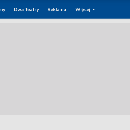
amy
Dwa Teatry
Reklama
Więcej