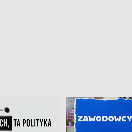
iczny dla Puckiego Szpitala • Na
witali Tour de Pologne
znów rekordowe upały