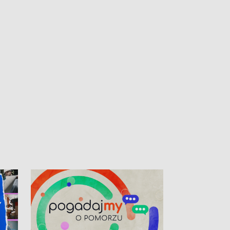
kibiców na trasie przejazdu peletonu
Tour de Pologne przez Kaszuby