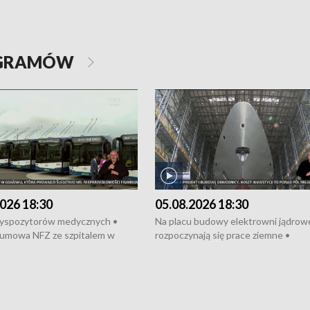
OGRAMÓW
026 18:30
05.08.2026 18:30
dyspozytorów medycznych •
Na placu budowy elektrowni jądrow
umowa NFZ ze szpitalem w
rozpoczynają się prace ziemne •
• Otwarto Morski Terminal
Podpisano umowę na budowę obwo
nkowy • Budowa morskiej farmy
Starogardu Gdańskiego • Za kilka dn
 • Korki na gdańskich Stogach •
wodowanie ORP „Wicher” • 18 mili
czne zachowania na torach •
złotych na inwestycje w szkołach w
nowych „trajtków” dla Gdyni
i Wejherowie • Nowy sprzęt