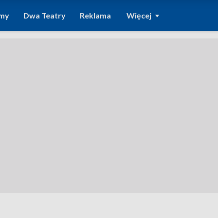
amy
Dwa Teatry
Reklama
Więcej