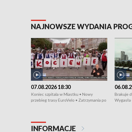
NAJNOWSZE WYDANIA PR
07.08.2026 18:30
06.08.2
Koniec szpitala w Miastku • Nowy
Brakuje 
przebieg trasy EuroVelo • Zatrzymania po
Wygasła 
bójce w Kościerzynie • Mieszkańcy
Miastku 
protestują przeciwko budowie trasy
Przeładu
tramwajowej • Kolejne konwoje
wiatrowej
humanitarne z Trójmiasta na Ukrainę •
Niebezpie
INFORMACJE
Święto Kociewia na Jarmarku św.
Dziewięć 