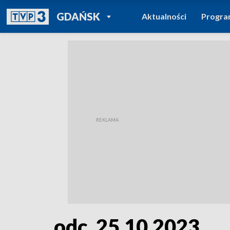
POWRÓT DO
GDAŃSK
Aktualności
Progr
TVP REGIONY
odc. 25.10.2023