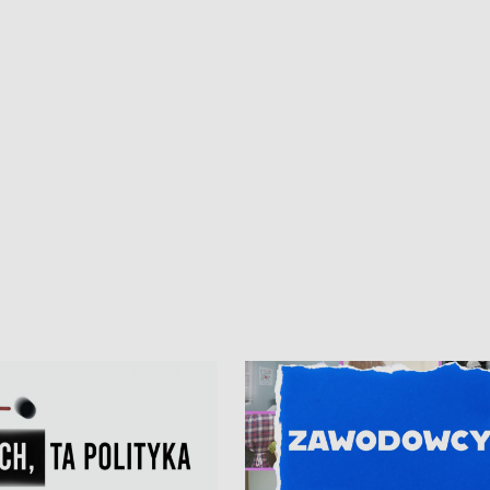
kardiologiczny dla Puckiego Szpitala
Pomorzu znów rekordowe upały