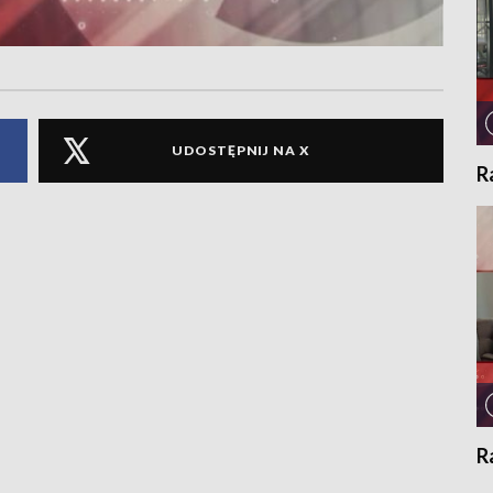
UDOSTĘPNIJ NA X
R
R