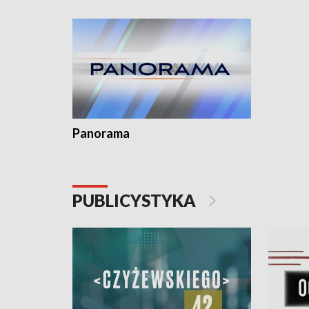
Dominika • Gdynia z lat 30. w
fotoplastikonie
Panorama
PUBLICYSTYKA