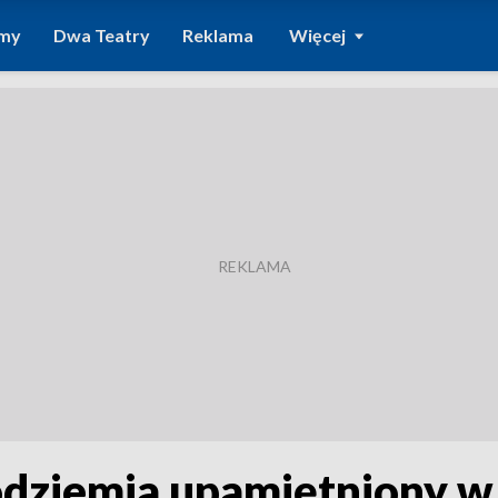
amy
Dwa Teatry
Reklama
Więcej
podziemia upamiętniony w