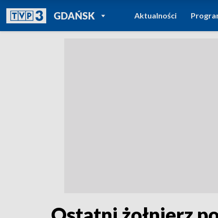
POWRÓT DO
GDAŃSK
Aktualności
Progr
TVP REGIONY
Ostatni żołnierz 