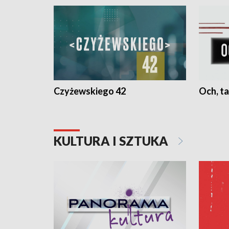
Czyżewskiego 42
Och, ta
KULTURA I SZTUKA