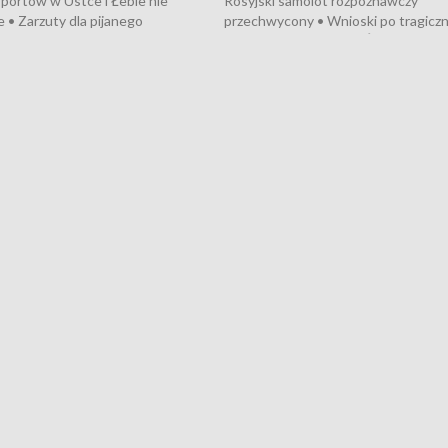
portów w Ustce i Łebie nie
Rosyjski samolot rozpoznawczy
 • Zarzuty dla pijanego
przechwycony • Wnioski po tragicz
ciągnika • Protest
pożarze na działkach • Śledztwo po
wanych przez dewelopera w
pożarze łodzi na Motławie • Urząd M
ilion zł dla dzieci z UCK od
wraca do Słupska • Kampania społe
ghters • Efekty wpisu Gdyni na
puckiego Hospicjum • Nagrody Fest
ESCO • Kaszubscy kuczerzy
Szekspirowskiego rozdane • Tysiąc
ur de Pologne
kibiców na trasie przejazdu peleton
Tour de Pologne przez Kaszuby