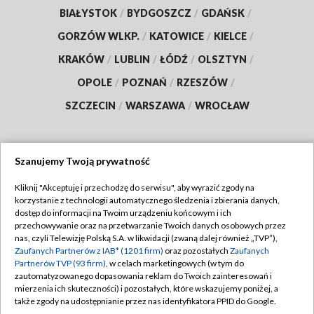
BIAŁYSTOK
/
BYDGOSZCZ
/
GDAŃSK
/
GORZÓW WLKP.
/
KATOWICE
/
KIELCE
/
KRAKÓW
/
LUBLIN
/
ŁÓDŹ
/
OLSZTYN
/
OPOLE
/
POZNAŃ
/
RZESZÓW
/
SZCZECIN
/
WARSZAWA
/
WROCŁAW
Szanujemy Twoją prywatność
Dołącz do nas:
Kliknij "Akceptuję i przechodzę do serwisu", aby wyrazić zgody na
korzystanie z technologii automatycznego śledzenia i zbierania danych,
TVP
dostęp do informacji na Twoim urządzeniu końcowym i ich
Abonament TVP
przechowywanie oraz na przetwarzanie Twoich danych osobowych przez
Regulamin TVP
nas, czyli Telewizję Polską S.A. w likwidacji (zwaną dalej również „TVP”),
Emisja w TVP
Polityka prywatności
Zaufanych Partnerów z IAB* (1201 firm)
oraz pozostałych
Zaufanych
Partnerów TVP (93 firm)
, w celach marketingowych (w tym do
Centrum informacji TVP
Moje zgody
zautomatyzowanego dopasowania reklam do Twoich zainteresowań i
mierzenia ich skuteczności) i pozostałych, które wskazujemy poniżej, a
Naziemna Telewizja Cyfrowa
Pomoc
także zgody na udostępnianie przez nas identyfikatora PPID do Google.