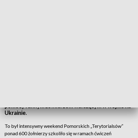
Pomorscy „Terytorialsi” na poligonie
Na poligonie wojskowym w Słupsku odbyły się
zawody użyteczno-bojowe Wojsk Obrony
Terytorialnej. Prawie 100 żołnierzy musiało
wykazać się nie tylko sprawnością fizyczną, ale
również wiedzą medyczną. Zawody opierają się o
doświadczenia ratowników, którzy udzielają
pomocy rannym żołnierzom walczącym w wojnie na
Ukrainie.
To był intensywny weekend Pomorskich „Terytorialsów”
ponad 600 żołnierzy szkoliło się w ramach ćwiczeń