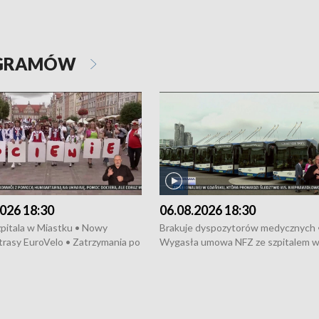
OGRAMÓW
026 18:30
06.08.2026 18:30
pitala w Miastku • Nowy
Brakuje dyspozytorów medycznych 
trasy EuroVelo • Zatrzymania po
Wygasła umowa NFZ ze szpitalem 
ościerzynie • Mieszkańcy
Miastku • Otwarto Morski Terminal
ą przeciwko budowie trasy
Przeładunkowy • Budowa morskiej 
wej • Kolejne konwoje
wiatrowej • Korki na gdańskich Sto
ne z Trójmiasta na Ukrainę •
Niebezpieczne zachowania na torac
ciewia na Jarmarku św.
Dziewięć nowych „trajtków” dla Gdy