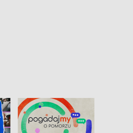
kardiologiczny dla Puckiego Szpitala • Na
witali Tour de P
Pomorzu znów rekordowe upały