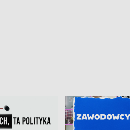
• Gdynia z lat 30. w
ikonie