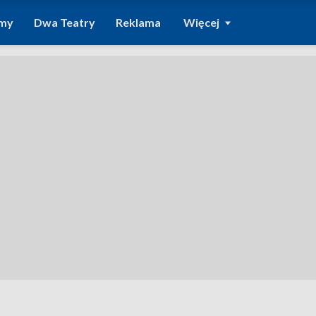
amy
Dwa Teatry
Reklama
Więcej