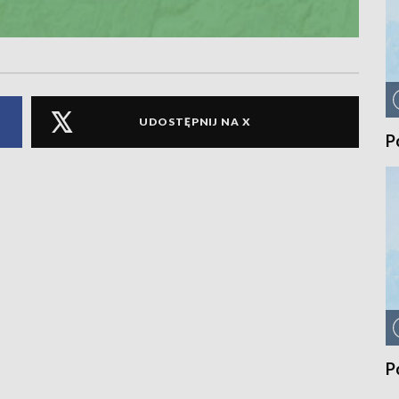
UDOSTĘPNIJ NA X
P
P