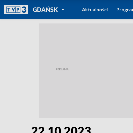
POWRÓT DO
GDAŃSK
Aktualności
Progr
TVP REGIONY
22.10.2023