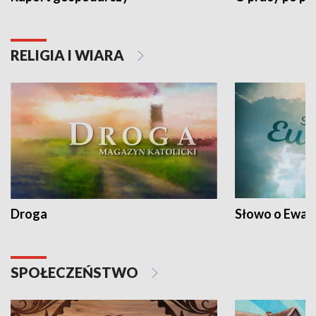
RELIGIA I WIARA
Droga
Słowo o Ewang
SPOŁECZEŃSTWO