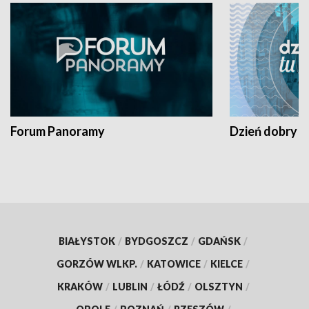
Forum Panoramy
Dzień dobry t
BIAŁYSTOK
/
BYDGOSZCZ
/
GDAŃSK
/
GORZÓW WLKP.
/
KATOWICE
/
KIELCE
/
KRAKÓW
/
LUBLIN
/
ŁÓDŹ
/
OLSZTYN
/