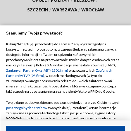
OPOLE
/
POZNAŃ
/
RZESZÓW
/
SZCZECIN
/
WARSZAWA
/
WROCŁAW
Szanujemy Twoją prywatność
Dołącz do nas:
Kliknij "Akceptuję i przechodzę do serwisu", aby wyrazić zgody na
korzystanie z technologii automatycznego śledzenia i zbierania danych,
TVP
dostęp do informacji na Twoim urządzeniu końcowym i ich
Abonament TVP
przechowywanie oraz na przetwarzanie Twoich danych osobowych przez
Regulamin TVP
nas, czyli Telewizję Polską S.A. w likwidacji (zwaną dalej również „TVP”),
Emisja w TVP
Zaufanych Partnerów z IAB* (1201 firm)
oraz pozostałych
Zaufanych
Polityka prywatności
Partnerów TVP (93 firm)
, w celach marketingowych (w tym do
Centrum informacji TVP
Moje zgody
zautomatyzowanego dopasowania reklam do Twoich zainteresowań i
mierzenia ich skuteczności) i pozostałych, które wskazujemy poniżej, a
Naziemna Telewizja Cyfrowa
Pomoc
także zgody na udostępnianie przez nas identyfikatora PPID do Google.
Sklep TVP
Biuro reklamy
Twoje dane osobowe zbierane podczas odwiedzania przez Ciebie naszych
Rada Programowa
poszczególnych serwisów
zwanych dalej „Portalem”, w tym informacje
Kontakt
zapisywane za pomocą technologii takich jak: pliki cookie, sygnalizatory
System NOS
WWW lub innych podobnych technologii umożliwiających świadczenie
dopasowanych i bezpiecznych usług, personalizację treści oraz reklam,
Informacje o nadawcy
Kanały
udostępnianie funkcji mediów społecznościowych oraz analizowanie