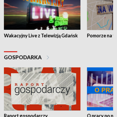
Wakacyjny Live z Telewizją Gdańsk
Pomorze na 
GOSPODARKA
Raport gospodarczy
O pracy po pr