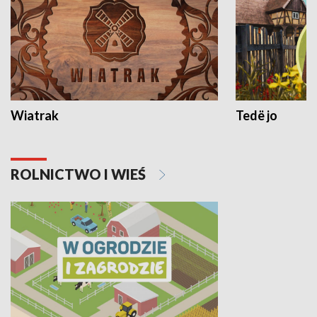
Wiatrak
Tedë jo
ROLNICTWO I WIEŚ