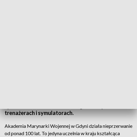
Dzień otwarty dla rodzin podchorążych w Akademii Marynarki Wojennej
Akademia Marynarki Wojennej w Gdyni otworzyła
swoje drzwi dla rodzin i bliskich podchorążych
pierwszego roku studiów wojskowych. Przybyli
goście mogli zwiedzić m.in sale wykładowe,
laboratoria, miejsca zakwaterowania oraz
spróbować swoich sił na różnego rodzaju
trenażerach i symulatorach.
Akademia Marynarki Wojennej w Gdyni działa nieprzerwanie
od ponad 100 lat. To jedyna uczelnia w kraju kształcąca