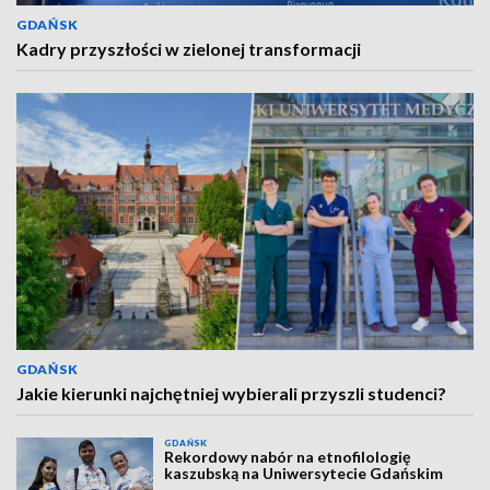
GDAŃSK
Kadry przyszłości w zielonej transformacji
GDAŃSK
Jakie kierunki najchętniej wybierali przyszli studenci?
GDAŃSK
Rekordowy nabór na etnofilologię
kaszubską na Uniwersytecie Gdańskim