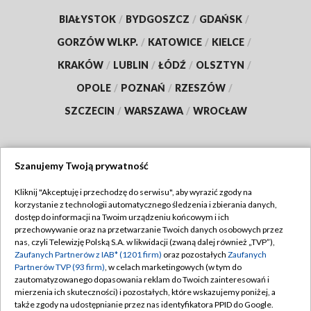
BIAŁYSTOK
/
BYDGOSZCZ
/
GDAŃSK
/
GORZÓW WLKP.
/
KATOWICE
/
KIELCE
/
KRAKÓW
/
LUBLIN
/
ŁÓDŹ
/
OLSZTYN
/
OPOLE
/
POZNAŃ
/
RZESZÓW
/
SZCZECIN
/
WARSZAWA
/
WROCŁAW
Szanujemy Twoją prywatność
Dołącz do nas:
Kliknij "Akceptuję i przechodzę do serwisu", aby wyrazić zgody na
korzystanie z technologii automatycznego śledzenia i zbierania danych,
TVP
dostęp do informacji na Twoim urządzeniu końcowym i ich
Abonament TVP
przechowywanie oraz na przetwarzanie Twoich danych osobowych przez
Regulamin TVP
nas, czyli Telewizję Polską S.A. w likwidacji (zwaną dalej również „TVP”),
Emisja w TVP
Polityka prywatności
Zaufanych Partnerów z IAB* (1201 firm)
oraz pozostałych
Zaufanych
Partnerów TVP (93 firm)
, w celach marketingowych (w tym do
Centrum informacji TVP
Moje zgody
zautomatyzowanego dopasowania reklam do Twoich zainteresowań i
mierzenia ich skuteczności) i pozostałych, które wskazujemy poniżej, a
Naziemna Telewizja Cyfrowa
Pomoc
także zgody na udostępnianie przez nas identyfikatora PPID do Google.