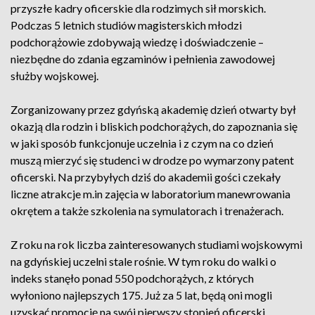
przyszłe kadry oficerskie dla rodzimych sił morskich.
Podczas 5 letnich studiów magisterskich młodzi
podchorążowie zdobywają wiedzę i doświadczenie –
niezbędne do zdania egzaminów i pełnienia zawodowej
służby wojskowej.
Zorganizowany przez gdyńską akademię dzień otwarty był
okazją dla rodzin i bliskich podchorążych, do zapoznania się
w jaki sposób funkcjonuje uczelnia i z czym na co dzień
muszą mierzyć się studenci w drodze po wymarzony patent
oficerski. Na przybyłych dziś do akademii gości czekały
liczne atrakcje m.in zajęcia w laboratorium manewrowania
okrętem a także szkolenia na symulatorach i trenażerach.
Z roku na rok liczba zainteresowanych studiami wojskowymi
na gdyńskiej uczelni stale rośnie. W tym roku do walki o
indeks stanęło ponad 550 podchorążych, z których
wyłoniono najlepszych 175. Już za 5 lat, będą oni mogli
uzyskać promocję na swój pierwszy stopień oficerski.