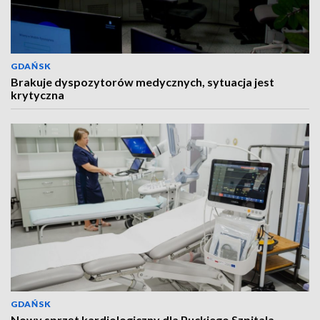
GDAŃSK
Brakuje dyspozytorów medycznych, sytuacja jest
krytyczna
GDAŃSK
Nowy sprzęt kardiologiczny dla Puckiego Szpitala