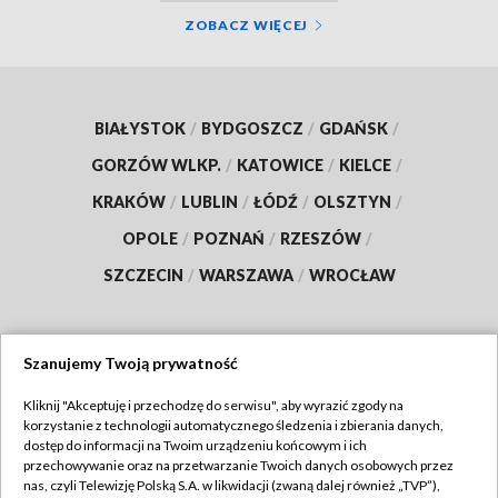
ZOBACZ WIĘCEJ
BIAŁYSTOK
/
BYDGOSZCZ
/
GDAŃSK
/
GORZÓW WLKP.
/
KATOWICE
/
KIELCE
/
KRAKÓW
/
LUBLIN
/
ŁÓDŹ
/
OLSZTYN
/
OPOLE
/
POZNAŃ
/
RZESZÓW
/
SZCZECIN
/
WARSZAWA
/
WROCŁAW
Szanujemy Twoją prywatność
Dołącz do nas:
Kliknij "Akceptuję i przechodzę do serwisu", aby wyrazić zgody na
korzystanie z technologii automatycznego śledzenia i zbierania danych,
TVP
dostęp do informacji na Twoim urządzeniu końcowym i ich
Abonament TVP
przechowywanie oraz na przetwarzanie Twoich danych osobowych przez
Regulamin TVP
nas, czyli Telewizję Polską S.A. w likwidacji (zwaną dalej również „TVP”),