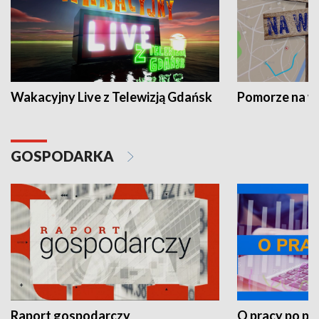
Wakacyjny Live z Telewizją Gdańsk
Pomorze na 
GOSPODARKA
Raport gospodarczy
O pracy po pr