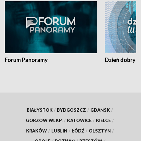
Forum Panoramy
Dzień dobry t
BIAŁYSTOK
/
BYDGOSZCZ
/
GDAŃSK
/
GORZÓW WLKP.
/
KATOWICE
/
KIELCE
/
KRAKÓW
/
LUBLIN
/
ŁÓDŹ
/
OLSZTYN
/