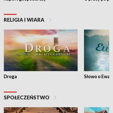
RELIGIA I WIARA
Droga
Słowo o Ewang
SPOŁECZEŃSTWO