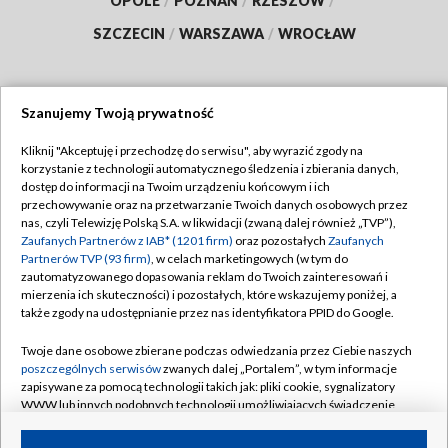
OPOLE
/
POZNAŃ
/
RZESZÓW
/
SZCZECIN
/
WARSZAWA
/
WROCŁAW
Szanujemy Twoją prywatność
Dołącz do nas:
Kliknij "Akceptuję i przechodzę do serwisu", aby wyrazić zgody na
korzystanie z technologii automatycznego śledzenia i zbierania danych,
TVP
dostęp do informacji na Twoim urządzeniu końcowym i ich
Abonament TVP
przechowywanie oraz na przetwarzanie Twoich danych osobowych przez
Regulamin TVP
nas, czyli Telewizję Polską S.A. w likwidacji (zwaną dalej również „TVP”),
Emisja w TVP
Zaufanych Partnerów z IAB* (1201 firm)
oraz pozostałych
Zaufanych
Polityka prywatności
Partnerów TVP (93 firm)
, w celach marketingowych (w tym do
Centrum informacji TVP
Moje zgody
zautomatyzowanego dopasowania reklam do Twoich zainteresowań i
mierzenia ich skuteczności) i pozostałych, które wskazujemy poniżej, a
Naziemna Telewizja Cyfrowa
Pomoc
także zgody na udostępnianie przez nas identyfikatora PPID do Google.
Sklep TVP
Biuro reklamy
Twoje dane osobowe zbierane podczas odwiedzania przez Ciebie naszych
Rada Programowa
poszczególnych serwisów
zwanych dalej „Portalem”, w tym informacje
Kontakt
zapisywane za pomocą technologii takich jak: pliki cookie, sygnalizatory
System NOS
WWW lub innych podobnych technologii umożliwiających świadczenie
dopasowanych i bezpiecznych usług, personalizację treści oraz reklam,
Informacje o nadawcy
Kanały
udostępnianie funkcji mediów społecznościowych oraz analizowanie