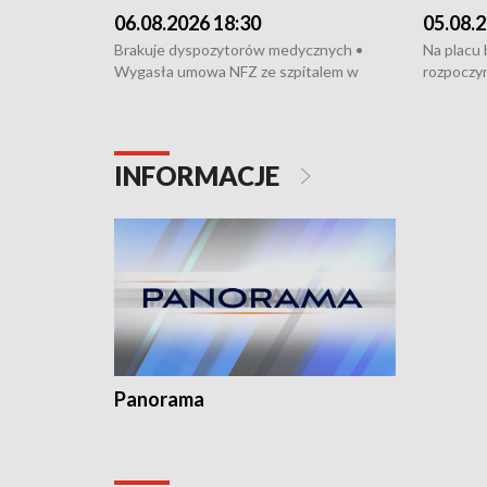
06.08.2026 18:30
05.08.2
Brakuje dyspozytorów medycznych •
Na placu
Wygasła umowa NFZ ze szpitalem w
rozpoczyn
Miastku • Otwarto Morski Terminal
Podpisan
Przeładunkowy • Budowa morskiej farmy
Starogard
wiatrowej • Korki na gdańskich Stogach •
wodowani
Niebezpieczne zachowania na torach •
złotych n
INFORMACJE
Dziewięć nowych „trajtków” dla Gdyni
i Wejher
kardiolog
Pomorzu 
Panorama