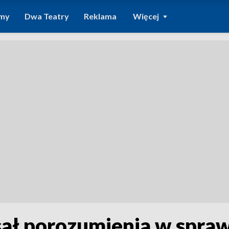
amy
Dwa Teatry
Reklama
Więcej
ał porozumienia w spra