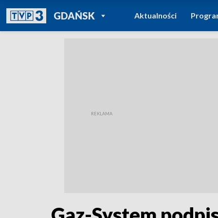
POWRÓT DO
GDAŃSK
Aktualności
Progr
TVP REGIONY
Gaz-System podpis