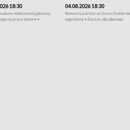
026 18:30
04.08.2026 18:30
 budowy elektrowni jądrowej
Remonty portów w Ustce i Łebie ni
ają się prace ziemne •
zagrożone • Zarzuty dla pijanego
o umowę na budowę obwodnicy
kierowcy ciągnika • Protest
u Gdańskiego • Za kilka dni
poszkodowanych przez dewelopera
e ORP „Wicher” • 18 milionów
Gdyni • Milion zł dla dzieci z UCK od
a inwestycje w szkołach w Rumi
Cancer Fighters • Efekty wpisu Gdy
owie • Nowy sprzęt
Listę UNESCO • Kaszubscy kuczerz
iczny dla Puckiego Szpitala • Na
witali Tour de Pologne
znów rekordowe upały