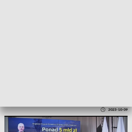
POWRÓT DO
GDAŃSK
TVP REGIONY
Wyniki VIII edycji Rządowego Programu
Inwestycji Strategicznych
2023-10-09