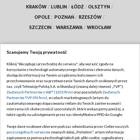
KRAKÓW
/
LUBLIN
/
ŁÓDŹ
/
OLSZTYN
/
OPOLE
/
POZNAŃ
/
RZESZÓW
/
SZCZECIN
/
WARSZAWA
/
WROCŁAW
Szanujemy Twoją prywatność
Dołącz do nas:
Kliknij "Akceptuję i przechodzę do serwisu", aby wyrazić zgody na
korzystanie z technologii automatycznego śledzenia i zbierania danych,
TVP
dostęp do informacji na Twoim urządzeniu końcowym i ich
Abonament TVP
przechowywanie oraz na przetwarzanie Twoich danych osobowych przez
Regulamin TVP
nas, czyli Telewizję Polską S.A. w likwidacji (zwaną dalej również „TVP”),
Emisja w TVP
Polityka prywatności
Zaufanych Partnerów z IAB* (1201 firm)
oraz pozostałych
Zaufanych
Partnerów TVP (93 firm)
, w celach marketingowych (w tym do
Centrum informacji TVP
Moje zgody
zautomatyzowanego dopasowania reklam do Twoich zainteresowań i
mierzenia ich skuteczności) i pozostałych, które wskazujemy poniżej, a
Naziemna Telewizja Cyfrowa
Pomoc
także zgody na udostępnianie przez nas identyfikatora PPID do Google.
Sklep TVP
Biuro reklamy
Twoje dane osobowe zbierane podczas odwiedzania przez Ciebie naszych
Rada Programowa
Kontakt
poszczególnych serwisów
zwanych dalej „Portalem”, w tym informacje
zapisywane za pomocą technologii takich jak: pliki cookie, sygnalizatory