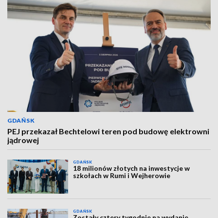
GDAŃSK
PEJ przekazał Bechtelowi teren pod budowę elektrowni
jądrowej
GDAŃSK
18 milionów złotych na inwestycje w
szkołach w Rumi i Wejherowie
GDAŃSK
Zostały cztery tygodnie na wydanie