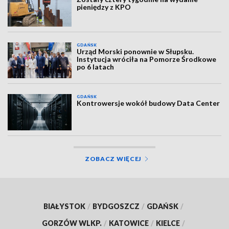
pieniędzy z KPO
GDAŃSK
Urząd Morski ponownie w Słupsku.
Instytucja wróciła na Pomorze Środkowe
po 6 latach
GDAŃSK
Kontrowersje wokół budowy Data Center
ZOBACZ WIĘCEJ
BIAŁYSTOK
/
BYDGOSZCZ
/
GDAŃSK
/
GORZÓW WLKP.
/
KATOWICE
/
KIELCE
/