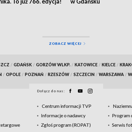
ika. To już 766. edycja!
w Gdańsku
ZOBACZ WIĘCEJ
SZCZ
/
GDAŃSK
/
GORZÓW WLKP.
/
KATOWICE
/
KIELCE
/
KRA
N
/
OPOLE
/
POZNAŃ
/
RZESZÓW
/
SZCZECIN
/
WARSZAWA
/
W
Dołącz do nas:
Centrum informacji TVP
Naziemna
Informacje o nadawcy
Program d
zetargowe
Zgłoś program (ROPAT)
Serwis fo