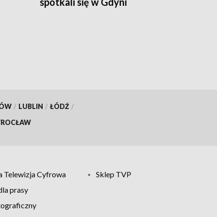
spotkali się w Gdyni
KÓW
/
LUBLIN
/
ŁÓDŹ
/
ROCŁAW
 Telewizja Cyfrowa
Sklep TVP
la prasy
tograficzny