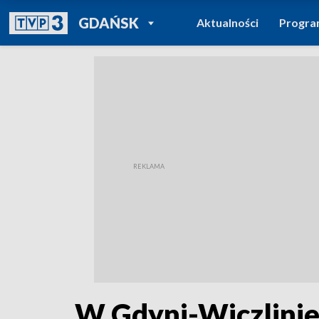
POWRÓT DO
GDAŃSK
Aktualności
Progr
TVP REGIONY
W Gdyni-Wiczlinie