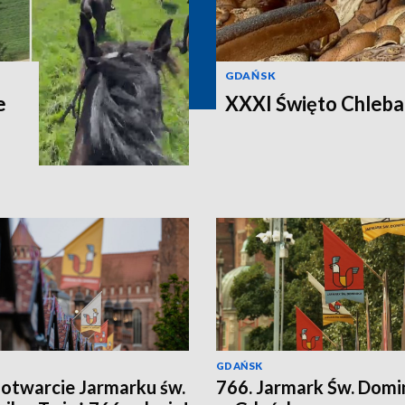
GDAŃSK
e
XXXI Święto Chleba
GDAŃSK
 otwarcie Jarmarku św.
766. Jarmark Św. Domi