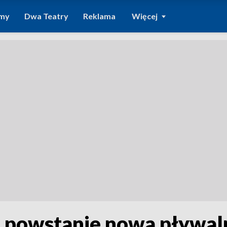
amy
Dwa Teatry
Reklama
Więcej
 powstanie nowa pływal