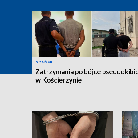
GDAŃSK
Zatrzymania po bójce pseudokibi
w Kościerzynie