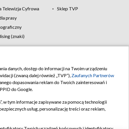
 Telewizja Cyfrowa
Sklep TVP
la prasy
tograficzny
sing (znaki)
klamy
Kontakt
rania danych, dostęp do informacji na Twoim urządzeniu
idacji (zwaną dalej również „TVP”),
Zaufanych Partnerów
anego dopasowania reklam do Twoich zainteresowań i
a PPID do Google.
”, w tym informacje zapisywane za pomocą technologii
zpiecznych usług, personalizację treści oraz reklam,
identyfikatory Twoich urządzeń końcowych i identyfikatory