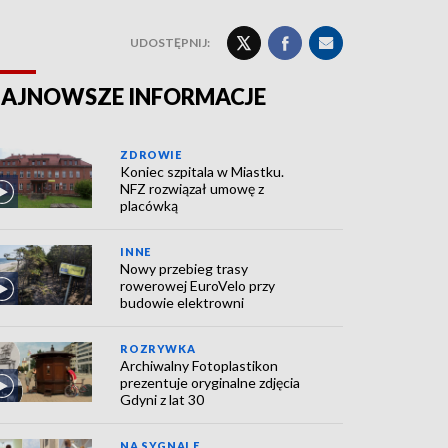
UDOSTĘPNIJ:
AJNOWSZE INFORMACJE
ZDROWIE
Koniec szpitala w Miastku.
NFZ rozwiązał umowę z
placówką
INNE
Nowy przebieg trasy
rowerowej EuroVelo przy
budowie elektrowni
ROZRYWKA
Archiwalny Fotoplastikon
prezentuje oryginalne zdjęcia
Gdyni z lat 30
NA SYGNALE