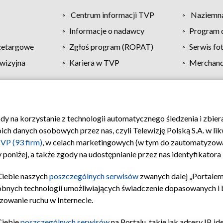
Centrum informacji TVP
Naziemna
Informacje o nadawcy
Program d
zetargowe
Zgłoś program (ROPAT)
Serwis fo
wizyjna
Kariera w TVP
Merchandi
Polityka prywatności
Moje zgody
Pomoc
Biuro re
ody na korzystanie z technologii automatycznego śledzenia i zbie
 danych osobowych przez nas, czyli Telewizję Polską S.A. w likw
VP (93 firm)
, w celach marketingowych (w tym do zautomatyzow
 poniżej, a także zgody na udostępnianie przez nas identyfikator
Ciebie naszych
poszczególnych serwisów
zwanych dalej „Portalem
obnych technologii umożliwiających świadczenie dopasowanych i be
zowanie ruchu w Internecie.
Ciebie
poszczególnych serwisów
na Portalu, takie jak adresy IP, 