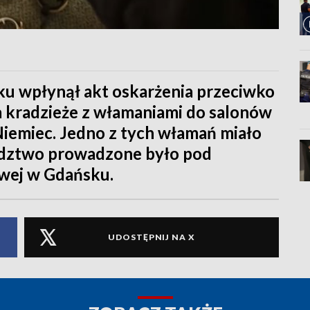
 wpłynął akt oskarżenia przeciwko
 kradzieże z włamaniami do salonów
i Niemiec. Jedno z tych włamań miało
ledztwo prowadzone było pod
wej w Gdańsku.
UDOSTĘPNIJ NA X