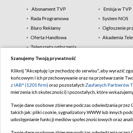
Abonament TVP
Emisja w TVP
Rada Programowa
System NOS
Biuro Reklamy
Ogłoszenie pr
Oferta Handlowa
Akademia Tele
Telegazeta ogłoszenia
Szanujemy Twoją prywatność
Regulamin TVP
Kliknij "Akceptuję i przechodzę do serwisu", aby wyrazić zg
końcowym i ich przechowywanie oraz na przetwarzanie Twoich
z IAB* (1201 firm)
oraz pozostałych
Zaufanych Partnerów T
mierzenia ich skuteczności) i pozostałych, które wskazujemy
Twoje dane osobowe zbierane podczas odwiedzania przez 
takich jak: pliki cookie, sygnalizatory WWW lub innych pod
udostępnianie funkcji mediów społecznościowych oraz anali
Twoje dane osobowe zbierane podczas odwiedzania przez 