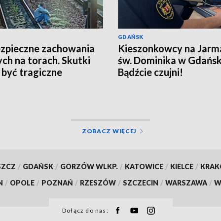
GDAŃSK
zpieczne zachowania
Kieszonkowcy na Jarm
ych na torach. Skutki
św. Dominika w Gdańsk
być tragiczne
Bądźcie czujni!
ZOBACZ WIĘCEJ
SZCZ
/
GDAŃSK
/
GORZÓW WLKP.
/
KATOWICE
/
KIELCE
/
KRA
N
/
OPOLE
/
POZNAŃ
/
RZESZÓW
/
SZCZECIN
/
WARSZAWA
/
W
Dołącz do nas: