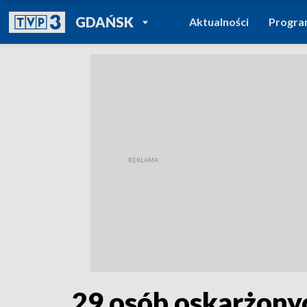
POWRÓT DO
GDAŃSK
Aktualności
Progr
TVP REGIONY
29 osób oskarżony