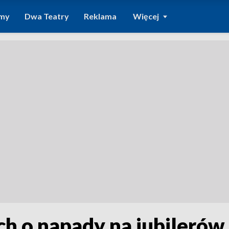
amy
Dwa Teatry
Reklama
Więcej
ch o napady na jubilerów