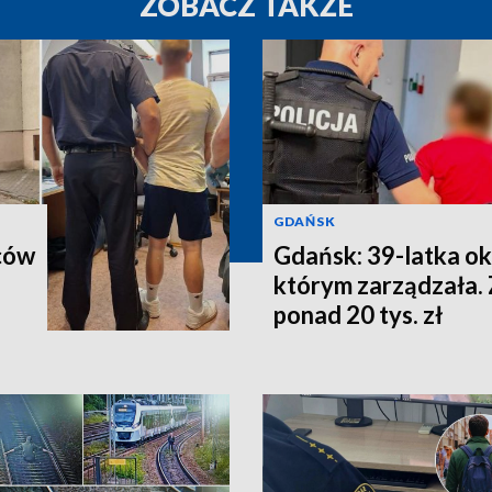
ZOBACZ TAKŻE
GDAŃSK
ców
Gdańsk: 39-latka ok
którym zarządzała. 
ponad 20 tys. zł