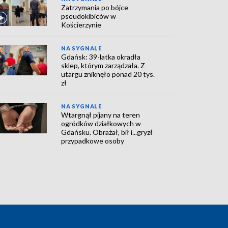
Zatrzymania po bójce
pseudokibiców w
Kościerzynie
NA SYGNALE
Gdańsk: 39-latka okradła
sklep, którym zarządzała. Z
utargu zniknęło ponad 20 tys.
zł
NA SYGNALE
Wtargnął pijany na teren
ogródków działkowych w
Gdańsku. Obrażał, bił i...gryzł
przypadkowe osoby