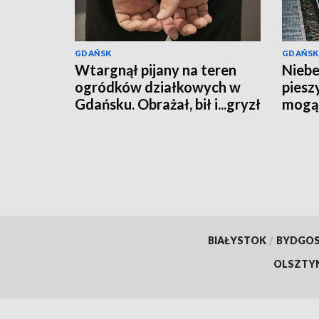
GDAŃSK
GDAŃSK
Wtargnął pijany na teren
Niebe
ogródków działkowych w
piesz
Gdańsku. Obrażał, bił i...gryzł
mogą 
przypadkowe osoby
BIAŁYSTOK
/
BYDGO
OLSZTY