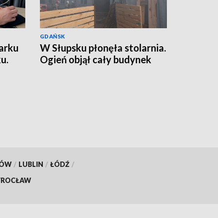
GDAŃSK
arku
W Słupsku płonęła stolarnia.
u.
Ogień objął cały budynek
KÓW
/
LUBLIN
/
ŁÓDŹ
/
ROCŁAW