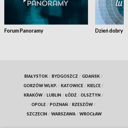
Forum Panoramy
Dzień dobry t
BIAŁYSTOK
/
BYDGOSZCZ
/
GDAŃSK
/
GORZÓW WLKP.
/
KATOWICE
/
KIELCE
/
KRAKÓW
/
LUBLIN
/
ŁÓDŹ
/
OLSZTYN
/
OPOLE
/
POZNAŃ
/
RZESZÓW
/
SZCZECIN
/
WARSZAWA
/
WROCŁAW