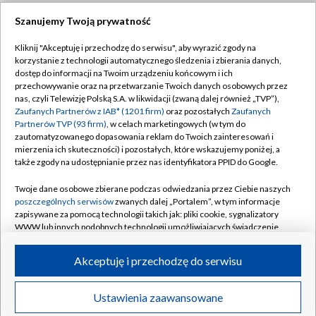
Szanujemy Twoją prywatność
Dołącz do nas:
Kliknij "Akceptuję i przechodzę do serwisu", aby wyrazić zgody na
korzystanie z technologii automatycznego śledzenia i zbierania danych,
TVP
dostęp do informacji na Twoim urządzeniu końcowym i ich
Abonament TVP
przechowywanie oraz na przetwarzanie Twoich danych osobowych przez
Regulamin TVP
nas, czyli Telewizję Polską S.A. w likwidacji (zwaną dalej również „TVP”),
Emisja w TVP
Zaufanych Partnerów z IAB* (1201 firm)
oraz pozostałych
Zaufanych
Polityka prywatności
Partnerów TVP (93 firm)
, w celach marketingowych (w tym do
Centrum informacji TVP
Moje zgody
zautomatyzowanego dopasowania reklam do Twoich zainteresowań i
mierzenia ich skuteczności) i pozostałych, które wskazujemy poniżej, a
Naziemna Telewizja Cyfrowa
Pomoc
także zgody na udostępnianie przez nas identyfikatora PPID do Google.
Sklep TVP
Biuro reklamy
Twoje dane osobowe zbierane podczas odwiedzania przez Ciebie naszych
Rada Programowa
poszczególnych serwisów
zwanych dalej „Portalem”, w tym informacje
Kontakt
zapisywane za pomocą technologii takich jak: pliki cookie, sygnalizatory
System NOS
WWW lub innych podobnych technologii umożliwiających świadczenie
dopasowanych i bezpiecznych usług, personalizację treści oraz reklam,
Informacje o nadawcy
Kanały
udostępnianie funkcji mediów społecznościowych oraz analizowanie
Akceptuję i przechodzę do serwisu
ruchu w Internecie.
Program dla prasy
©2026 Telewizja Polska S.A. w likwidacji
Biuro Reklamy
Twoje dane osobowe zbierane podczas odwiedzania przez Ciebie
Ustawienia zaawansowane
poszczególnych serwisów
na Portalu, takie jak adresy IP, identyfikatory
Ogłoszenie przetargowe