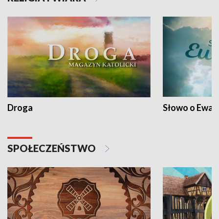
Droga
Słowo o Ewang
SPOŁECZEŃSTWO