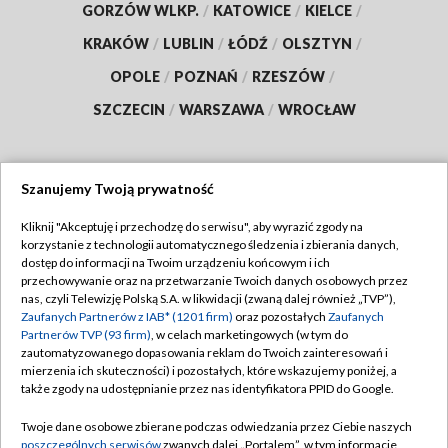
GORZÓW WLKP.
/
KATOWICE
/
KIELCE
/
KRAKÓW
/
LUBLIN
/
ŁÓDŹ
/
OLSZTYN
/
OPOLE
/
POZNAŃ
/
RZESZÓW
/
SZCZECIN
/
WARSZAWA
/
WROCŁAW
Szanujemy Twoją prywatność
Dołącz do nas:
Kliknij "Akceptuję i przechodzę do serwisu", aby wyrazić zgody na
korzystanie z technologii automatycznego śledzenia i zbierania danych,
TVP
dostęp do informacji na Twoim urządzeniu końcowym i ich
Abonament TVP
przechowywanie oraz na przetwarzanie Twoich danych osobowych przez
Regulamin TVP
nas, czyli Telewizję Polską S.A. w likwidacji (zwaną dalej również „TVP”),
Emisja w TVP
Polityka prywatności
Zaufanych Partnerów z IAB* (1201 firm)
oraz pozostałych
Zaufanych
Partnerów TVP (93 firm)
, w celach marketingowych (w tym do
Centrum informacji TVP
Moje zgody
zautomatyzowanego dopasowania reklam do Twoich zainteresowań i
mierzenia ich skuteczności) i pozostałych, które wskazujemy poniżej, a
Naziemna Telewizja Cyfrowa
Pomoc
także zgody na udostępnianie przez nas identyfikatora PPID do Google.
Sklep TVP
Biuro reklamy
Twoje dane osobowe zbierane podczas odwiedzania przez Ciebie naszych
Rada Programowa
Kontakt
poszczególnych serwisów
zwanych dalej „Portalem”, w tym informacje