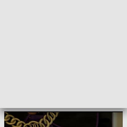
POWRÓT DO
GDAŃSK
TVP REGIONY
Zabójca prezydenta Gdańska ponownie
przed sądem
2023-09-27