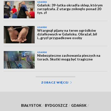
GDAŃSK
Gdańsk: 39-latka okradła sklep, którym
zarządzała. Z utargu zniknęło ponad 20
tys. zł
GDAŃSK
Wtargnął pijany na teren ogródków
działkowych w Gdańsku. Obrażał, bił
i...gryzł przypadkowe osoby
GDAŃSK
Niebezpieczne zachowania pieszych na
torach. Skutki mogą być tragiczne
ZOBACZ WIĘCEJ
BIAŁYSTOK
/
BYDGOSZCZ
/
GDAŃSK
/