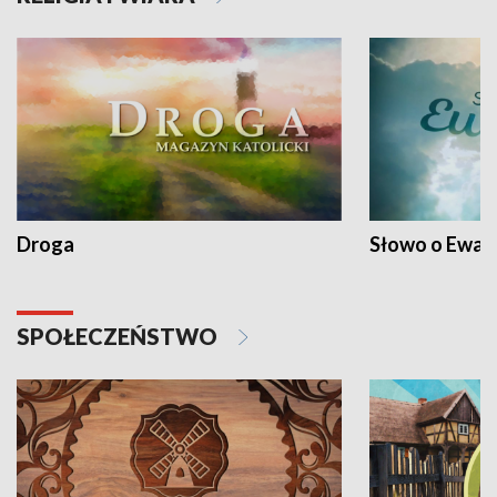
Droga
Słowo o Ewang
SPOŁECZEŃSTWO