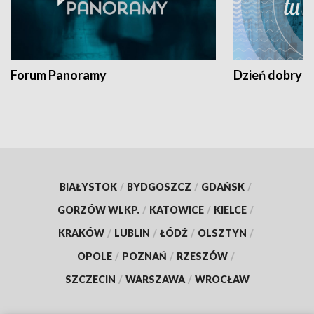
Forum Panoramy
Dzień dobry t
BIAŁYSTOK
/
BYDGOSZCZ
/
GDAŃSK
/
GORZÓW WLKP.
/
KATOWICE
/
KIELCE
/
KRAKÓW
/
LUBLIN
/
ŁÓDŹ
/
OLSZTYN
/
OPOLE
/
POZNAŃ
/
RZESZÓW
/
SZCZECIN
/
WARSZAWA
/
WROCŁAW