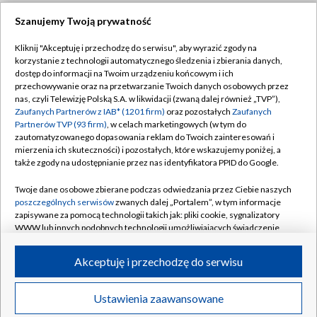
Szanujemy Twoją prywatność
Dołącz do nas:
Kliknij "Akceptuję i przechodzę do serwisu", aby wyrazić zgody na
korzystanie z technologii automatycznego śledzenia i zbierania danych,
TVP
dostęp do informacji na Twoim urządzeniu końcowym i ich
Abonament TVP
przechowywanie oraz na przetwarzanie Twoich danych osobowych przez
Regulamin TVP
nas, czyli Telewizję Polską S.A. w likwidacji (zwaną dalej również „TVP”),
Emisja w TVP
Zaufanych Partnerów z IAB* (1201 firm)
oraz pozostałych
Zaufanych
Polityka prywatności
Partnerów TVP (93 firm)
, w celach marketingowych (w tym do
Centrum informacji TVP
Moje zgody
zautomatyzowanego dopasowania reklam do Twoich zainteresowań i
mierzenia ich skuteczności) i pozostałych, które wskazujemy poniżej, a
Naziemna Telewizja Cyfrowa
Pomoc
także zgody na udostępnianie przez nas identyfikatora PPID do Google.
Sklep TVP
Biuro reklamy
Twoje dane osobowe zbierane podczas odwiedzania przez Ciebie naszych
Rada Programowa
poszczególnych serwisów
zwanych dalej „Portalem”, w tym informacje
Kontakt
zapisywane za pomocą technologii takich jak: pliki cookie, sygnalizatory
System NOS
WWW lub innych podobnych technologii umożliwiających świadczenie
dopasowanych i bezpiecznych usług, personalizację treści oraz reklam,
Informacje o nadawcy
Kanały
udostępnianie funkcji mediów społecznościowych oraz analizowanie
Akceptuję i przechodzę do serwisu
ruchu w Internecie.
Program dla prasy
©2026 Telewizja Polska S.A. w likwidacji
Biuro Reklamy
Twoje dane osobowe zbierane podczas odwiedzania przez Ciebie
Ustawienia zaawansowane
poszczególnych serwisów
na Portalu, takie jak adresy IP, identyfikatory
Ogłoszenie przetargowe