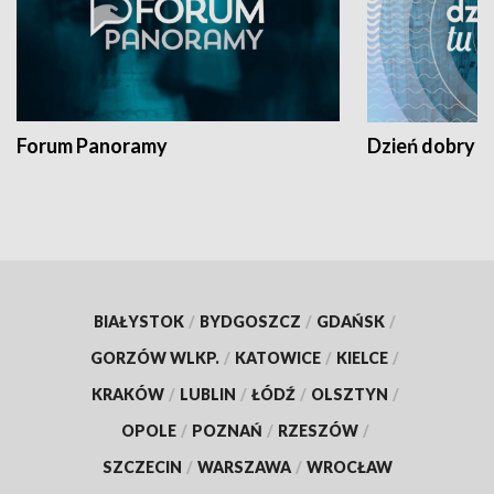
Forum Panoramy
Dzień dobry t
BIAŁYSTOK
/
BYDGOSZCZ
/
GDAŃSK
/
GORZÓW WLKP.
/
KATOWICE
/
KIELCE
/
KRAKÓW
/
LUBLIN
/
ŁÓDŹ
/
OLSZTYN
/
OPOLE
/
POZNAŃ
/
RZESZÓW
/
SZCZECIN
/
WARSZAWA
/
WROCŁAW