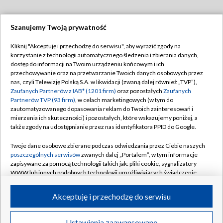
Szanujemy Twoją prywatność
Dołącz do nas:
Kliknij "Akceptuję i przechodzę do serwisu", aby wyrazić zgody na
korzystanie z technologii automatycznego śledzenia i zbierania danych,
TVP
dostęp do informacji na Twoim urządzeniu końcowym i ich
Abonament TVP
przechowywanie oraz na przetwarzanie Twoich danych osobowych przez
Regulamin TVP
nas, czyli Telewizję Polską S.A. w likwidacji (zwaną dalej również „TVP”),
Emisja w TVP
Zaufanych Partnerów z IAB* (1201 firm)
oraz pozostałych
Zaufanych
Polityka prywatności
Partnerów TVP (93 firm)
, w celach marketingowych (w tym do
Centrum informacji TVP
Moje zgody
zautomatyzowanego dopasowania reklam do Twoich zainteresowań i
mierzenia ich skuteczności) i pozostałych, które wskazujemy poniżej, a
Naziemna Telewizja Cyfrowa
Pomoc
także zgody na udostępnianie przez nas identyfikatora PPID do Google.
Sklep TVP
Biuro reklamy
Twoje dane osobowe zbierane podczas odwiedzania przez Ciebie naszych
Rada Programowa
poszczególnych serwisów
zwanych dalej „Portalem”, w tym informacje
Kontakt
zapisywane za pomocą technologii takich jak: pliki cookie, sygnalizatory
System NOS
WWW lub innych podobnych technologii umożliwiających świadczenie
dopasowanych i bezpiecznych usług, personalizację treści oraz reklam,
Informacje o nadawcy
Kanały
udostępnianie funkcji mediów społecznościowych oraz analizowanie
Akceptuję i przechodzę do serwisu
ruchu w Internecie.
Program dla prasy
©2026 Telewizja Polska S.A. w likwidacji
Biuro Reklamy
Twoje dane osobowe zbierane podczas odwiedzania przez Ciebie
Ustawienia zaawansowane