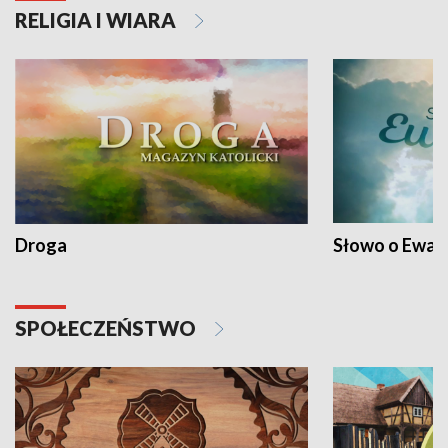
RELIGIA I WIARA
Droga
Słowo o Ewang
SPOŁECZEŃSTWO