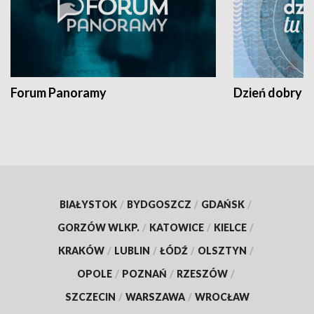
Forum Panoramy
Dzień dobry t
BIAŁYSTOK
/
BYDGOSZCZ
/
GDAŃSK
/
GORZÓW WLKP.
/
KATOWICE
/
KIELCE
/
KRAKÓW
/
LUBLIN
/
ŁÓDŹ
/
OLSZTYN
/
OPOLE
/
POZNAŃ
/
RZESZÓW
/
SZCZECIN
/
WARSZAWA
/
WROCŁAW