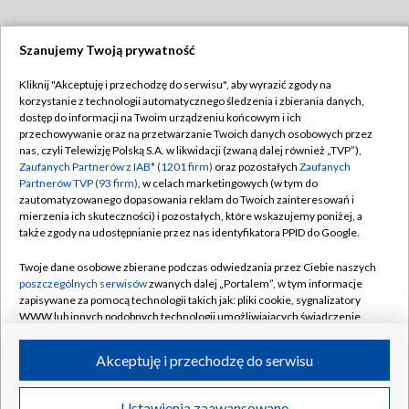
Szanujemy Twoją prywatność
Dołącz do nas:
Kliknij "Akceptuję i przechodzę do serwisu", aby wyrazić zgody na
korzystanie z technologii automatycznego śledzenia i zbierania danych,
TVP
dostęp do informacji na Twoim urządzeniu końcowym i ich
Abonament TVP
przechowywanie oraz na przetwarzanie Twoich danych osobowych przez
Regulamin TVP
nas, czyli Telewizję Polską S.A. w likwidacji (zwaną dalej również „TVP”),
Emisja w TVP
Zaufanych Partnerów z IAB* (1201 firm)
oraz pozostałych
Zaufanych
Polityka prywatności
Partnerów TVP (93 firm)
, w celach marketingowych (w tym do
Centrum informacji TVP
Moje zgody
zautomatyzowanego dopasowania reklam do Twoich zainteresowań i
mierzenia ich skuteczności) i pozostałych, które wskazujemy poniżej, a
Naziemna Telewizja Cyfrowa
Pomoc
także zgody na udostępnianie przez nas identyfikatora PPID do Google.
Sklep TVP
Biuro reklamy
Twoje dane osobowe zbierane podczas odwiedzania przez Ciebie naszych
Rada Programowa
poszczególnych serwisów
zwanych dalej „Portalem”, w tym informacje
Kontakt
zapisywane za pomocą technologii takich jak: pliki cookie, sygnalizatory
System NOS
WWW lub innych podobnych technologii umożliwiających świadczenie
dopasowanych i bezpiecznych usług, personalizację treści oraz reklam,
Informacje o nadawcy
Kanały
udostępnianie funkcji mediów społecznościowych oraz analizowanie
Akceptuję i przechodzę do serwisu
ruchu w Internecie.
Program dla prasy
©2026 Telewizja Polska S.A. w likwidacji
Biuro Reklamy
Twoje dane osobowe zbierane podczas odwiedzania przez Ciebie
Ustawienia zaawansowane