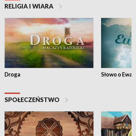
RELIGIA I WIARA
Droga
Słowo o Ewang
SPOŁECZEŃSTWO