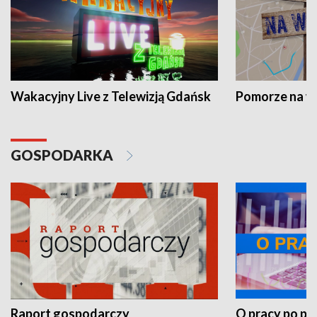
Wakacyjny Live z Telewizją Gdańsk
Pomorze na 
GOSPODARKA
Raport gospodarczy
O pracy po pr