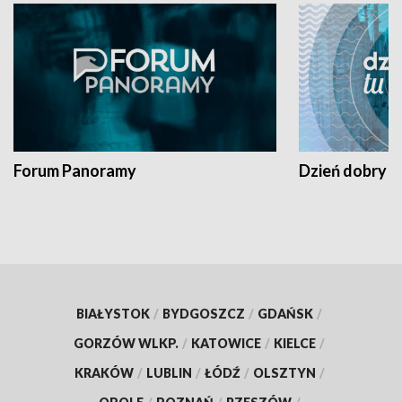
Forum Panoramy
Dzień dobry t
BIAŁYSTOK
/
BYDGOSZCZ
/
GDAŃSK
/
GORZÓW WLKP.
/
KATOWICE
/
KIELCE
/
KRAKÓW
/
LUBLIN
/
ŁÓDŹ
/
OLSZTYN
/