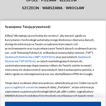
OPOLE
/
POZNAŃ
/
RZESZÓW
/
SZCZECIN
/
WARSZAWA
/
WROCŁAW
Szanujemy Twoją prywatność
Dołącz do nas:
Kliknij "Akceptuję i przechodzę do serwisu", aby wyrazić zgody na
korzystanie z technologii automatycznego śledzenia i zbierania danych,
TVP
dostęp do informacji na Twoim urządzeniu końcowym i ich
Abonament TVP
przechowywanie oraz na przetwarzanie Twoich danych osobowych przez
Regulamin TVP
nas, czyli Telewizję Polską S.A. w likwidacji (zwaną dalej również „TVP”),
Emisja w TVP
Zaufanych Partnerów z IAB* (1201 firm)
oraz pozostałych
Zaufanych
Polityka prywatności
Partnerów TVP (93 firm)
, w celach marketingowych (w tym do
Centrum informacji TVP
Moje zgody
zautomatyzowanego dopasowania reklam do Twoich zainteresowań i
mierzenia ich skuteczności) i pozostałych, które wskazujemy poniżej, a
Naziemna Telewizja Cyfrowa
Pomoc
także zgody na udostępnianie przez nas identyfikatora PPID do Google.
Sklep TVP
Biuro reklamy
Twoje dane osobowe zbierane podczas odwiedzania przez Ciebie naszych
Rada Programowa
poszczególnych serwisów
zwanych dalej „Portalem”, w tym informacje
Kontakt
zapisywane za pomocą technologii takich jak: pliki cookie, sygnalizatory
System NOS
WWW lub innych podobnych technologii umożliwiających świadczenie
dopasowanych i bezpiecznych usług, personalizację treści oraz reklam,
Informacje o nadawcy
Kanały
udostępnianie funkcji mediów społecznościowych oraz analizowanie