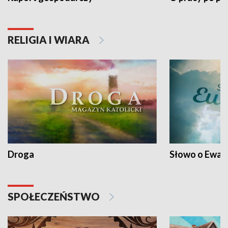
RELIGIA I WIARA
Droga
Słowo o Ewang
SPOŁECZEŃSTWO