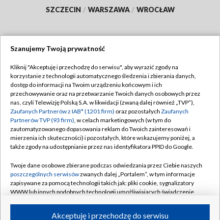
SZCZECIN
/
WARSZAWA
/
WROCŁAW
Szanujemy Twoją prywatność
Dołącz do nas:
Kliknij "Akceptuję i przechodzę do serwisu", aby wyrazić zgody na
korzystanie z technologii automatycznego śledzenia i zbierania danych,
TVP
dostęp do informacji na Twoim urządzeniu końcowym i ich
Abonament TVP
przechowywanie oraz na przetwarzanie Twoich danych osobowych przez
Regulamin TVP
nas, czyli Telewizję Polską S.A. w likwidacji (zwaną dalej również „TVP”),
Emisja w TVP
Zaufanych Partnerów z IAB* (1201 firm)
oraz pozostałych
Zaufanych
Polityka prywatności
Partnerów TVP (93 firm)
, w celach marketingowych (w tym do
Centrum informacji TVP
Moje zgody
zautomatyzowanego dopasowania reklam do Twoich zainteresowań i
mierzenia ich skuteczności) i pozostałych, które wskazujemy poniżej, a
Naziemna Telewizja Cyfrowa
Pomoc
także zgody na udostępnianie przez nas identyfikatora PPID do Google.
Sklep TVP
Biuro reklamy
Twoje dane osobowe zbierane podczas odwiedzania przez Ciebie naszych
Rada Programowa
poszczególnych serwisów
zwanych dalej „Portalem”, w tym informacje
Kontakt
zapisywane za pomocą technologii takich jak: pliki cookie, sygnalizatory
System NOS
WWW lub innych podobnych technologii umożliwiających świadczenie
dopasowanych i bezpiecznych usług, personalizację treści oraz reklam,
Informacje o nadawcy
Kanały
udostępnianie funkcji mediów społecznościowych oraz analizowanie
Akceptuję i przechodzę do serwisu
ruchu w Internecie.
Program dla prasy