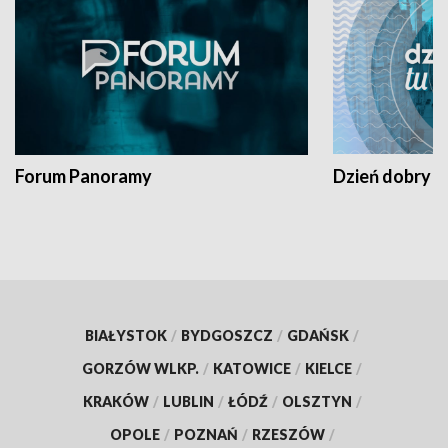
Forum Panoramy
Dzień dobry t
BIAŁYSTOK
/
BYDGOSZCZ
/
GDAŃSK
/
GORZÓW WLKP.
/
KATOWICE
/
KIELCE
/
KRAKÓW
/
LUBLIN
/
ŁÓDŹ
/
OLSZTYN
/
OPOLE
/
POZNAŃ
/
RZESZÓW
/