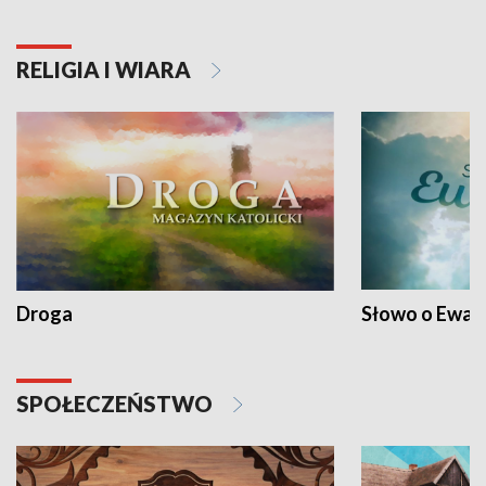
RELIGIA I WIARA
Droga
Słowo o Ewang
SPOŁECZEŃSTWO