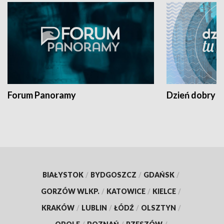
Forum Panoramy
Dzień dobry t
BIAŁYSTOK
/
BYDGOSZCZ
/
GDAŃSK
/
GORZÓW WLKP.
/
KATOWICE
/
KIELCE
/
KRAKÓW
/
LUBLIN
/
ŁÓDŹ
/
OLSZTYN
/