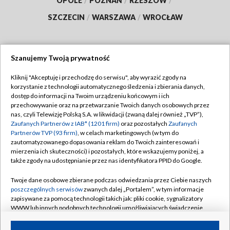
OPOLE
/
POZNAŃ
/
RZESZÓW
/
SZCZECIN
/
WARSZAWA
/
WROCŁAW
Szanujemy Twoją prywatność
Dołącz do nas:
Kliknij "Akceptuję i przechodzę do serwisu", aby wyrazić zgody na
korzystanie z technologii automatycznego śledzenia i zbierania danych,
TVP
dostęp do informacji na Twoim urządzeniu końcowym i ich
Abonament TVP
przechowywanie oraz na przetwarzanie Twoich danych osobowych przez
Regulamin TVP
nas, czyli Telewizję Polską S.A. w likwidacji (zwaną dalej również „TVP”),
Emisja w TVP
Zaufanych Partnerów z IAB* (1201 firm)
oraz pozostałych
Zaufanych
Polityka prywatności
Partnerów TVP (93 firm)
, w celach marketingowych (w tym do
Centrum informacji TVP
Moje zgody
zautomatyzowanego dopasowania reklam do Twoich zainteresowań i
mierzenia ich skuteczności) i pozostałych, które wskazujemy poniżej, a
Naziemna Telewizja Cyfrowa
Pomoc
także zgody na udostępnianie przez nas identyfikatora PPID do Google.
Sklep TVP
Biuro reklamy
Twoje dane osobowe zbierane podczas odwiedzania przez Ciebie naszych
Rada Programowa
poszczególnych serwisów
zwanych dalej „Portalem”, w tym informacje
Kontakt
zapisywane za pomocą technologii takich jak: pliki cookie, sygnalizatory
System NOS
WWW lub innych podobnych technologii umożliwiających świadczenie
dopasowanych i bezpiecznych usług, personalizację treści oraz reklam,
Informacje o nadawcy
Kanały
udostępnianie funkcji mediów społecznościowych oraz analizowanie