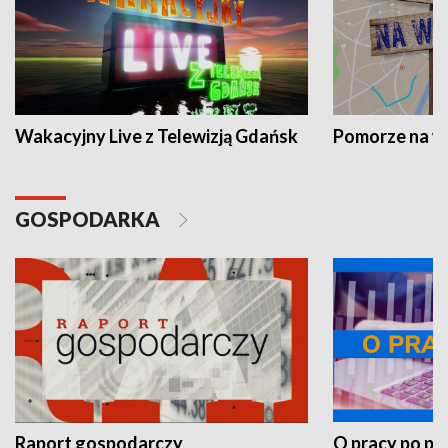
Wakacyjny Live z Telewizją Gdańsk
Pomorze na 
GOSPODARKA
Raport gospodarczy
O pracy po pr