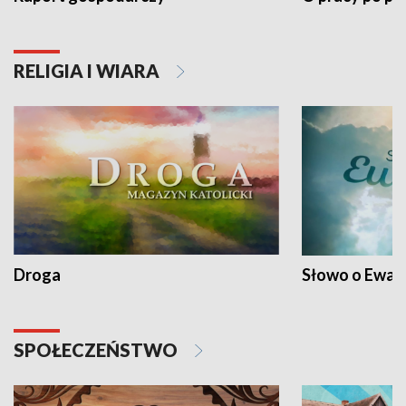
RELIGIA I WIARA
Droga
Słowo o Ewang
SPOŁECZEŃSTWO