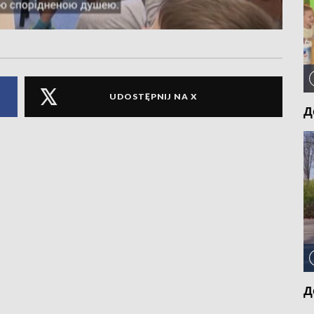
UDOSTĘPNIJ NA X
Д
Д