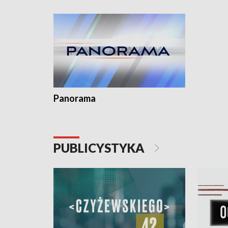
Dominika • Gdynia z lat 30. w
fotoplastikonie
Panorama
PUBLICYSTYKA