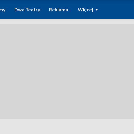
amy
Dwa Teatry
Reklama
Więcej