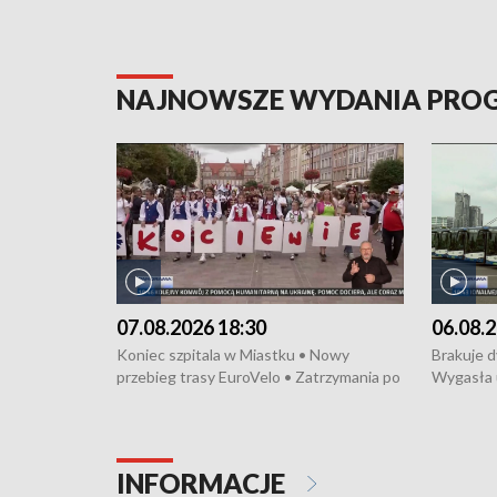
NAJNOWSZE WYDANIA PR
07.08.2026 18:30
06.08.2
Koniec szpitala w Miastku • Nowy
Brakuje 
przebieg trasy EuroVelo • Zatrzymania po
Wygasła 
bójce w Kościerzynie • Mieszkańcy
Miastku 
protestują przeciwko budowie trasy
Przeładu
tramwajowej • Kolejne konwoje
wiatrowej
humanitarne z Trójmiasta na Ukrainę •
Niebezpie
INFORMACJE
Święto Kociewia na Jarmarku św.
Dziewięć 