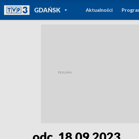
POWRÓT DO
GDAŃSK
Aktualności
Progr
TVP REGIONY
odc. 18.09.2023