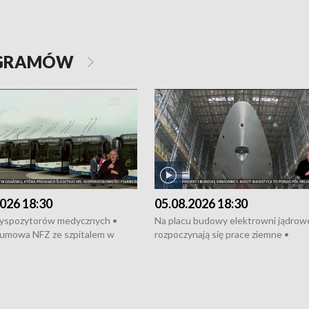
OGRAMÓW
026 18:30
05.08.2026 18:30
dyspozytorów medycznych •
Na placu budowy elektrowni jądrow
umowa NFZ ze szpitalem w
rozpoczynają się prace ziemne •
• Otwarto Morski Terminal
Podpisano umowę na budowę obwo
nkowy • Budowa morskiej farmy
Starogardu Gdańskiego • Za kilka dn
 • Korki na gdańskich Stogach •
wodowanie ORP „Wicher” • 18 mili
czne zachowania na torach •
złotych na inwestycje w szkołach w
nowych „trajtków” dla Gdyni
i Wejherowie • Nowy sprzęt