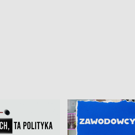
kardiologiczny dla Puckiego Szpitala
Pomorzu znów rekordowe upały