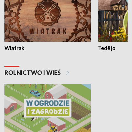
Wiatrak
Tedë jo
ROLNICTWO I WIEŚ