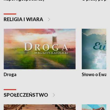
RELIGIA I WIARA
Droga
Słowo o Ewang
SPOŁECZEŃSTWO