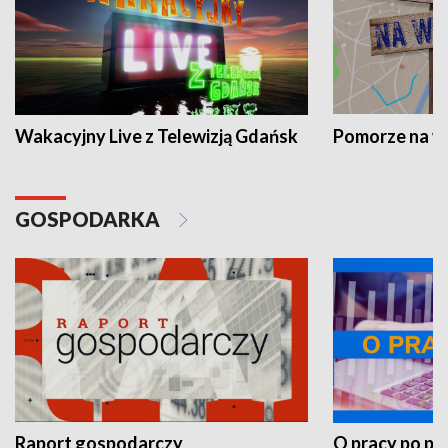
Wakacyjny Live z Telewizją Gdańsk
Pomorze na 
GOSPODARKA
Raport gospodarczy
O pracy po pr