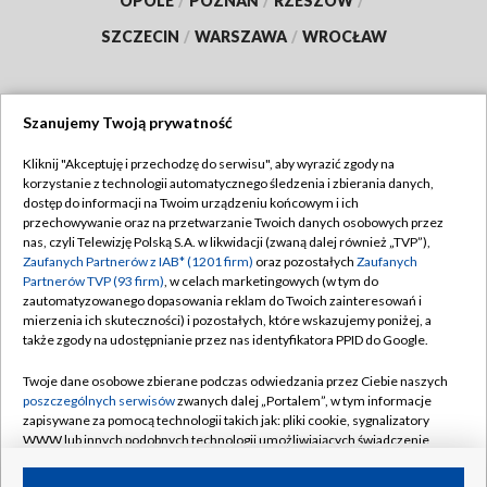
OPOLE
/
POZNAŃ
/
RZESZÓW
/
SZCZECIN
/
WARSZAWA
/
WROCŁAW
Szanujemy Twoją prywatność
Dołącz do nas:
Kliknij "Akceptuję i przechodzę do serwisu", aby wyrazić zgody na
korzystanie z technologii automatycznego śledzenia i zbierania danych,
TVP
dostęp do informacji na Twoim urządzeniu końcowym i ich
Abonament TVP
przechowywanie oraz na przetwarzanie Twoich danych osobowych przez
Regulamin TVP
nas, czyli Telewizję Polską S.A. w likwidacji (zwaną dalej również „TVP”),
Emisja w TVP
Zaufanych Partnerów z IAB* (1201 firm)
oraz pozostałych
Zaufanych
Polityka prywatności
Partnerów TVP (93 firm)
, w celach marketingowych (w tym do
Centrum informacji TVP
Moje zgody
zautomatyzowanego dopasowania reklam do Twoich zainteresowań i
mierzenia ich skuteczności) i pozostałych, które wskazujemy poniżej, a
Naziemna Telewizja Cyfrowa
Pomoc
także zgody na udostępnianie przez nas identyfikatora PPID do Google.
Sklep TVP
Biuro reklamy
Twoje dane osobowe zbierane podczas odwiedzania przez Ciebie naszych
Rada Programowa
poszczególnych serwisów
zwanych dalej „Portalem”, w tym informacje
Kontakt
zapisywane za pomocą technologii takich jak: pliki cookie, sygnalizatory
System NOS
WWW lub innych podobnych technologii umożliwiających świadczenie
dopasowanych i bezpiecznych usług, personalizację treści oraz reklam,
Informacje o nadawcy
Kanały
udostępnianie funkcji mediów społecznościowych oraz analizowanie