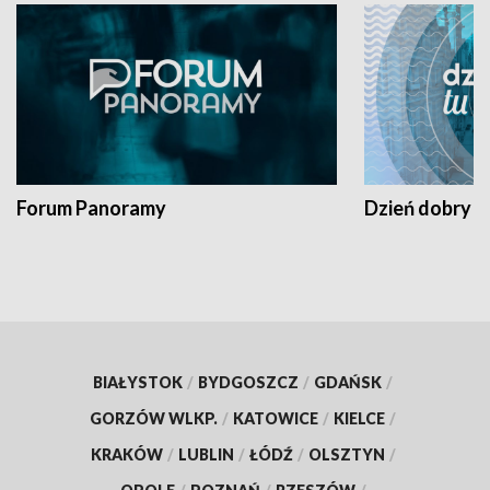
Forum Panoramy
Dzień dobry t
BIAŁYSTOK
/
BYDGOSZCZ
/
GDAŃSK
/
GORZÓW WLKP.
/
KATOWICE
/
KIELCE
/
KRAKÓW
/
LUBLIN
/
ŁÓDŹ
/
OLSZTYN
/