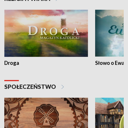
Droga
Słowo o Ewang
SPOŁECZEŃSTWO