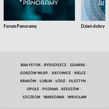
Forum Panoramy
Dzień dobry t
BIAŁYSTOK
/
BYDGOSZCZ
/
GDAŃSK
/
GORZÓW WLKP.
/
KATOWICE
/
KIELCE
/
KRAKÓW
/
LUBLIN
/
ŁÓDŹ
/
OLSZTYN
/
OPOLE
/
POZNAŃ
/
RZESZÓW
/
SZCZECIN
/
WARSZAWA
/
WROCŁAW