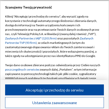
Szanujemy Twoją prywatność
Dołącz do nas:
Kliknij "Akceptuję i przechodzę do serwisu", aby wyrazić zgody na
korzystanie z technologii automatycznego śledzenia i zbierania danych,
TVP
dostęp do informacji na Twoim urządzeniu końcowym i ich
Abonament TVP
przechowywanie oraz na przetwarzanie Twoich danych osobowych przez
Regulamin TVP
nas, czyli Telewizję Polską S.A. w likwidacji (zwaną dalej również „TVP”),
Emisja w TVP
Zaufanych Partnerów z IAB* (1201 firm)
oraz pozostałych
Zaufanych
Polityka prywatności
Partnerów TVP (93 firm)
, w celach marketingowych (w tym do
Centrum informacji TVP
Moje zgody
zautomatyzowanego dopasowania reklam do Twoich zainteresowań i
mierzenia ich skuteczności) i pozostałych, które wskazujemy poniżej, a
Naziemna Telewizja Cyfrowa
Pomoc
także zgody na udostępnianie przez nas identyfikatora PPID do Google.
Sklep TVP
Biuro reklamy
Twoje dane osobowe zbierane podczas odwiedzania przez Ciebie naszych
Rada Programowa
poszczególnych serwisów
zwanych dalej „Portalem”, w tym informacje
Kontakt
zapisywane za pomocą technologii takich jak: pliki cookie, sygnalizatory
System NOS
WWW lub innych podobnych technologii umożliwiających świadczenie
dopasowanych i bezpiecznych usług, personalizację treści oraz reklam,
Informacje o nadawcy
Kanały
udostępnianie funkcji mediów społecznościowych oraz analizowanie
Akceptuję i przechodzę do serwisu
ruchu w Internecie.
Program dla prasy
©2026 Telewizja Polska S.A. w likwidacji
Biuro Reklamy
Twoje dane osobowe zbierane podczas odwiedzania przez Ciebie
Ustawienia zaawansowane
poszczególnych serwisów
na Portalu, takie jak adresy IP, identyfikatory
Ogłoszenie przetargowe