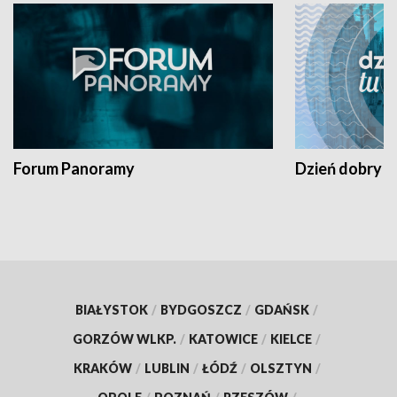
Forum Panoramy
Dzień dobry t
BIAŁYSTOK
/
BYDGOSZCZ
/
GDAŃSK
/
GORZÓW WLKP.
/
KATOWICE
/
KIELCE
/
KRAKÓW
/
LUBLIN
/
ŁÓDŹ
/
OLSZTYN
/