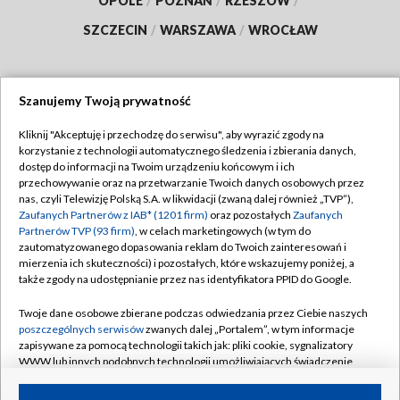
OPOLE
/
POZNAŃ
/
RZESZÓW
/
SZCZECIN
/
WARSZAWA
/
WROCŁAW
Szanujemy Twoją prywatność
Dołącz do nas:
Kliknij "Akceptuję i przechodzę do serwisu", aby wyrazić zgody na
korzystanie z technologii automatycznego śledzenia i zbierania danych,
TVP
dostęp do informacji na Twoim urządzeniu końcowym i ich
Abonament TVP
przechowywanie oraz na przetwarzanie Twoich danych osobowych przez
Regulamin TVP
nas, czyli Telewizję Polską S.A. w likwidacji (zwaną dalej również „TVP”),
Emisja w TVP
Zaufanych Partnerów z IAB* (1201 firm)
oraz pozostałych
Zaufanych
Polityka prywatności
Partnerów TVP (93 firm)
, w celach marketingowych (w tym do
Centrum informacji TVP
Moje zgody
zautomatyzowanego dopasowania reklam do Twoich zainteresowań i
mierzenia ich skuteczności) i pozostałych, które wskazujemy poniżej, a
Naziemna Telewizja Cyfrowa
Pomoc
także zgody na udostępnianie przez nas identyfikatora PPID do Google.
Sklep TVP
Biuro reklamy
Twoje dane osobowe zbierane podczas odwiedzania przez Ciebie naszych
Rada Programowa
poszczególnych serwisów
zwanych dalej „Portalem”, w tym informacje
Kontakt
zapisywane za pomocą technologii takich jak: pliki cookie, sygnalizatory
System NOS
WWW lub innych podobnych technologii umożliwiających świadczenie
dopasowanych i bezpiecznych usług, personalizację treści oraz reklam,
Informacje o nadawcy
Kanały
udostępnianie funkcji mediów społecznościowych oraz analizowanie