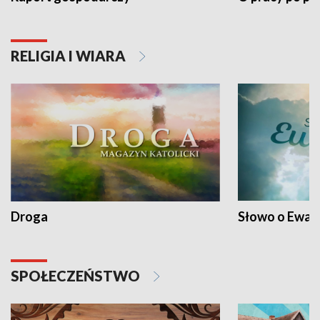
RELIGIA I WIARA
Droga
Słowo o Ewang
SPOŁECZEŃSTWO