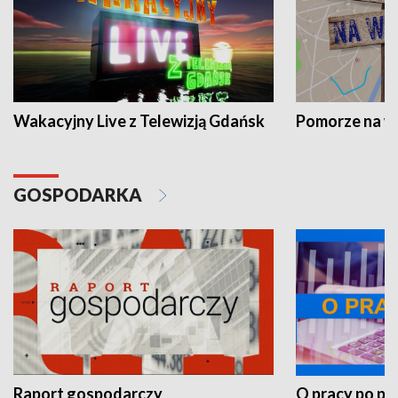
Wakacyjny Live z Telewizją Gdańsk
Pomorze na 
GOSPODARKA
Raport gospodarczy
O pracy po pr