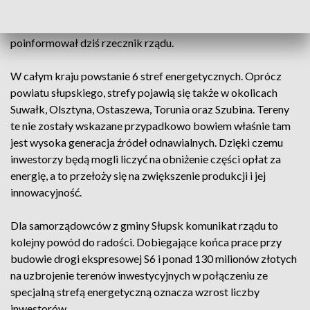
, ale także zwiększenie atrakcyjności terenów inwestycyjnych
i powstanie nowych miejsc pracy. O czym oficjalnie
poinformował dziś rzecznik rządu.
W całym kraju powstanie 6 stref energetycznych. Oprócz
powiatu słupskiego, strefy pojawią się także w okolicach
Suwałk, Olsztyna, Ostaszewa, Torunia oraz Szubina. Tereny
te nie zostały wskazane przypadkowo bowiem właśnie tam
jest wysoka generacja źródeł odnawialnych. Dzięki czemu
inwestorzy będą mogli liczyć na obniżenie części opłat za
energię, a to przełoży się na zwiększenie produkcji i jej
innowacyjność.
Dla samorządowców z gminy Słupsk komunikat rządu to
kolejny powód do radości. Dobiegające końca prace przy
budowie drogi ekspresowej S6 i ponad 130 milionów złotych
na uzbrojenie terenów inwestycyjnych w połączeniu ze
specjalną strefą energetyczną oznacza wzrost liczby
inwestorów.