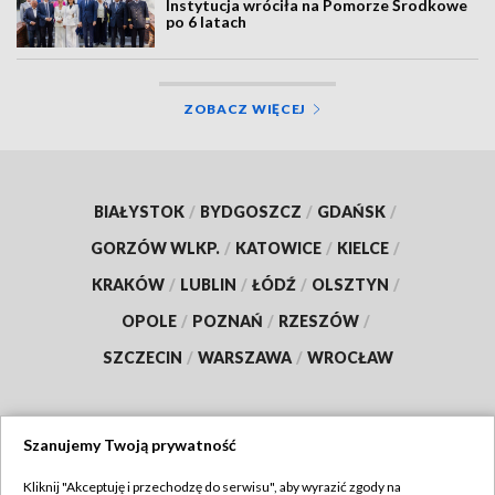
Instytucja wróciła na Pomorze Środkowe
po 6 latach
ZOBACZ WIĘCEJ
BIAŁYSTOK
/
BYDGOSZCZ
/
GDAŃSK
/
GORZÓW WLKP.
/
KATOWICE
/
KIELCE
/
KRAKÓW
/
LUBLIN
/
ŁÓDŹ
/
OLSZTYN
/
OPOLE
/
POZNAŃ
/
RZESZÓW
/
SZCZECIN
/
WARSZAWA
/
WROCŁAW
Szanujemy Twoją prywatność
Dołącz do nas:
Kliknij "Akceptuję i przechodzę do serwisu", aby wyrazić zgody na