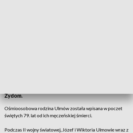
Beatyfikacja Rodziny Ulmów
W Markowej na Podkarpaciu odbyła się uroczysta
msza święta podczas której beatyfikowano rodzinę
Ulmów - rodziców Wiktorię i Józefa oraz siedmioro
ich dzieci. Zostali brutalnie zamordowali przez
Niemców w 1944 roku, za to, że udzielili schronienia
Żydom.
Ośmioosobowa rodzina Ulmów została wpisana w poczet
świętych 79. lat od ich męczeńskiej śmierci.
Podczas II wojny światowej, Józef i Wiktoria Ulmowie wraz z