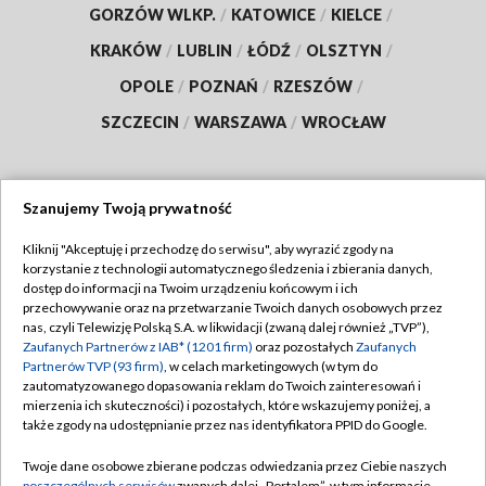
GORZÓW WLKP.
/
KATOWICE
/
KIELCE
/
KRAKÓW
/
LUBLIN
/
ŁÓDŹ
/
OLSZTYN
/
OPOLE
/
POZNAŃ
/
RZESZÓW
/
SZCZECIN
/
WARSZAWA
/
WROCŁAW
Szanujemy Twoją prywatność
Dołącz do nas:
Kliknij "Akceptuję i przechodzę do serwisu", aby wyrazić zgody na
korzystanie z technologii automatycznego śledzenia i zbierania danych,
TVP
dostęp do informacji na Twoim urządzeniu końcowym i ich
Abonament TVP
przechowywanie oraz na przetwarzanie Twoich danych osobowych przez
Regulamin TVP
nas, czyli Telewizję Polską S.A. w likwidacji (zwaną dalej również „TVP”),
Emisja w TVP
Polityka prywatności
Zaufanych Partnerów z IAB* (1201 firm)
oraz pozostałych
Zaufanych
Partnerów TVP (93 firm)
, w celach marketingowych (w tym do
Centrum informacji TVP
Moje zgody
zautomatyzowanego dopasowania reklam do Twoich zainteresowań i
mierzenia ich skuteczności) i pozostałych, które wskazujemy poniżej, a
Naziemna Telewizja Cyfrowa
Pomoc
także zgody na udostępnianie przez nas identyfikatora PPID do Google.
Sklep TVP
Biuro reklamy
Twoje dane osobowe zbierane podczas odwiedzania przez Ciebie naszych
Rada Programowa
poszczególnych serwisów
zwanych dalej „Portalem”, w tym informacje