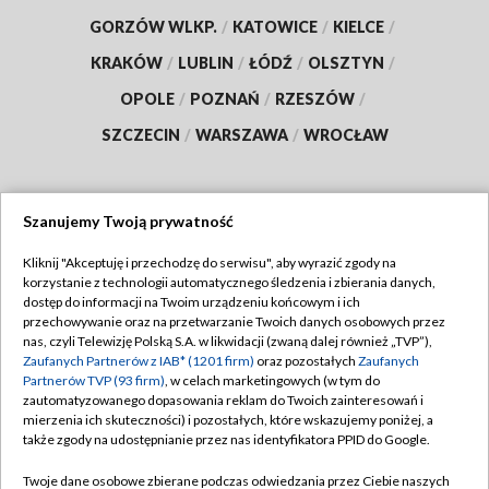
GORZÓW WLKP.
/
KATOWICE
/
KIELCE
/
KRAKÓW
/
LUBLIN
/
ŁÓDŹ
/
OLSZTYN
/
OPOLE
/
POZNAŃ
/
RZESZÓW
/
SZCZECIN
/
WARSZAWA
/
WROCŁAW
Szanujemy Twoją prywatność
Dołącz do nas:
Kliknij "Akceptuję i przechodzę do serwisu", aby wyrazić zgody na
korzystanie z technologii automatycznego śledzenia i zbierania danych,
TVP
dostęp do informacji na Twoim urządzeniu końcowym i ich
Abonament TVP
przechowywanie oraz na przetwarzanie Twoich danych osobowych przez
Regulamin TVP
nas, czyli Telewizję Polską S.A. w likwidacji (zwaną dalej również „TVP”),
Emisja w TVP
Polityka prywatności
Zaufanych Partnerów z IAB* (1201 firm)
oraz pozostałych
Zaufanych
Partnerów TVP (93 firm)
, w celach marketingowych (w tym do
Centrum informacji TVP
Moje zgody
zautomatyzowanego dopasowania reklam do Twoich zainteresowań i
mierzenia ich skuteczności) i pozostałych, które wskazujemy poniżej, a
Naziemna Telewizja Cyfrowa
Pomoc
także zgody na udostępnianie przez nas identyfikatora PPID do Google.
Sklep TVP
Biuro reklamy
Twoje dane osobowe zbierane podczas odwiedzania przez Ciebie naszych