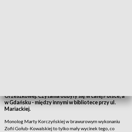
„Nad Niemnem” Elizy Orzeszkowej w tegorocznym Narodowym Czytaniu
To już kolejna edycja Narodowego Czytania. 10 lat
temu na warsztat brano „Zemstę”, potem m.in.
Trylogię i „Weselę”. W tym roku motywem
przewodnim stało się „Nad Niemnem” Elizy
Orzeszkowej. Czytania odbyły się w całej Polsce, a
w Gdańsku - między innymi w bibliotece przy ul.
Mariackiej.
Monolog Marty Korczyńskiej w brawurowym wykonaniu
Zofii Gołub-Kowalskiej to tylko mały wycinek tego, co