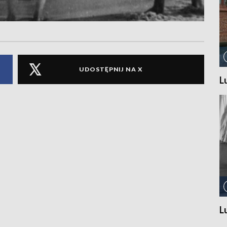
UDOSTĘPNIJ NA X
L
L