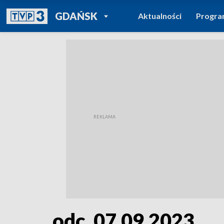
POWRÓT DO
GDAŃSK
Aktualności
Progr
TVP REGIONY
odc. 07.09.2023