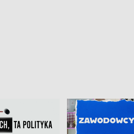
• Gdynia z lat 30. w
ikonie