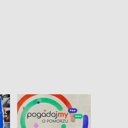
kardiologiczny dla Puckiego Szpitala • Na
witali Tour de P
Pomorzu znów rekordowe upały