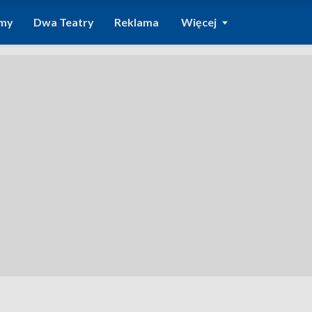
amy
Dwa Teatry
Reklama
Więcej