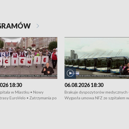
OGRAMÓW
026 18:30
06.08.2026 18:30
pitala w Miastku • Nowy
Brakuje dyspozytorów medycznych 
trasy EuroVelo • Zatrzymania po
Wygasła umowa NFZ ze szpitalem 
ościerzynie • Mieszkańcy
Miastku • Otwarto Morski Terminal
ą przeciwko budowie trasy
Przeładunkowy • Budowa morskiej 
wej • Kolejne konwoje
wiatrowej • Korki na gdańskich Sto
ne z Trójmiasta na Ukrainę •
Niebezpieczne zachowania na torac
ciewia na Jarmarku św.
Dziewięć nowych „trajtków” dla Gdy