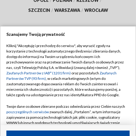
OPOLE
/
POZNAŃ
/
RZESZÓW
/
SZCZECIN
/
WARSZAWA
/
WROCŁAW
Szanujemy Twoją prywatność
Dołącz do nas:
Kliknij "Akceptuję i przechodzę do serwisu", aby wyrazić zgody na
korzystanie z technologii automatycznego śledzenia i zbierania danych,
TVP
dostęp do informacji na Twoim urządzeniu końcowym i ich
Abonament TVP
przechowywanie oraz na przetwarzanie Twoich danych osobowych przez
Regulamin TVP
nas, czyli Telewizję Polską S.A. w likwidacji (zwaną dalej również „TVP”),
Emisja w TVP
Zaufanych Partnerów z IAB* (1201 firm)
oraz pozostałych
Zaufanych
Polityka prywatności
Partnerów TVP (93 firm)
, w celach marketingowych (w tym do
Centrum informacji TVP
Moje zgody
zautomatyzowanego dopasowania reklam do Twoich zainteresowań i
mierzenia ich skuteczności) i pozostałych, które wskazujemy poniżej, a
Naziemna Telewizja Cyfrowa
Pomoc
także zgody na udostępnianie przez nas identyfikatora PPID do Google.
Sklep TVP
Biuro reklamy
Twoje dane osobowe zbierane podczas odwiedzania przez Ciebie naszych
Rada Programowa
poszczególnych serwisów
zwanych dalej „Portalem”, w tym informacje
Kontakt
zapisywane za pomocą technologii takich jak: pliki cookie, sygnalizatory
System NOS
WWW lub innych podobnych technologii umożliwiających świadczenie
dopasowanych i bezpiecznych usług, personalizację treści oraz reklam,
Informacje o nadawcy
Kanały
udostępnianie funkcji mediów społecznościowych oraz analizowanie