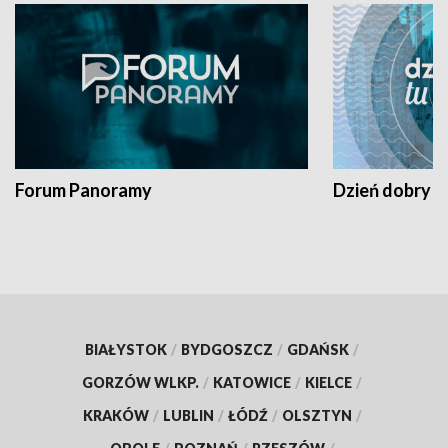
Forum Panoramy
Dzień dobry t
BIAŁYSTOK
/
BYDGOSZCZ
/
GDAŃSK
/
GORZÓW WLKP.
/
KATOWICE
/
KIELCE
/
KRAKÓW
/
LUBLIN
/
ŁÓDŹ
/
OLSZTYN
/