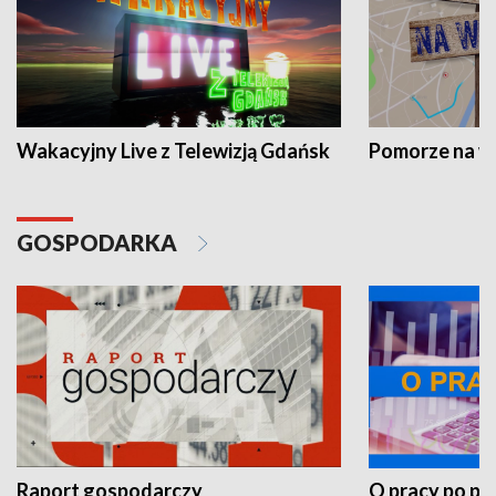
Wakacyjny Live z Telewizją Gdańsk
Pomorze na 
GOSPODARKA
Raport gospodarczy
O pracy po pr