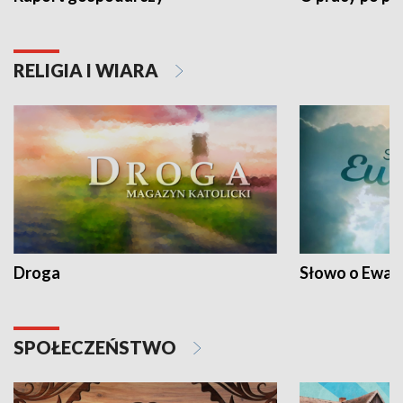
RELIGIA I WIARA
Droga
Słowo o Ewang
SPOŁECZEŃSTWO