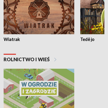
Wiatrak
Tedë jo
ROLNICTWO I WIEŚ