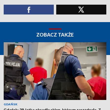
ZOBACZ TAKŻE
GDAŃSK
Gdańsk: 39-latka okradła sklep, którym zarządzała. Z