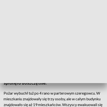
4-letnie dziecko zginęło w pożarze w Rokitnicy
Czteroletnie dziecko zginęło w pożarze w Rokitnicy
w gminie Pruszcz Gdański. Dziewiętnastu
mieszkańców budynku ewakuowało się jeszcze
przed przyjazdem służb, część z nich już wróciła do
swoich mieszkań, ale to, w którym wybuchł pożar -
spłonęło doszczętnie.
Pożar wybuchł tuż po 4 rano w parterowym szeregowcu. W
mieszkaniu znajdowały się trzy osoby, ale w całym budynku
znajdowało się aż 19 mieszkańców. Wszyscy ewakuowali się