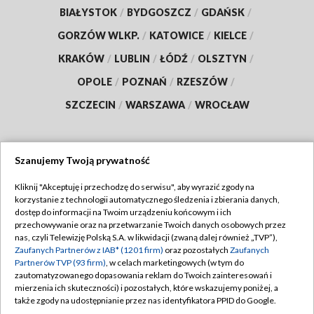
BIAŁYSTOK
/
BYDGOSZCZ
/
GDAŃSK
/
GORZÓW WLKP.
/
KATOWICE
/
KIELCE
/
KRAKÓW
/
LUBLIN
/
ŁÓDŹ
/
OLSZTYN
/
OPOLE
/
POZNAŃ
/
RZESZÓW
/
SZCZECIN
/
WARSZAWA
/
WROCŁAW
Szanujemy Twoją prywatność
Dołącz do nas:
Kliknij "Akceptuję i przechodzę do serwisu", aby wyrazić zgody na
korzystanie z technologii automatycznego śledzenia i zbierania danych,
TVP
dostęp do informacji na Twoim urządzeniu końcowym i ich
Abonament TVP
przechowywanie oraz na przetwarzanie Twoich danych osobowych przez
Regulamin TVP
nas, czyli Telewizję Polską S.A. w likwidacji (zwaną dalej również „TVP”),
Emisja w TVP
Polityka prywatności
Zaufanych Partnerów z IAB* (1201 firm)
oraz pozostałych
Zaufanych
Partnerów TVP (93 firm)
, w celach marketingowych (w tym do
Centrum informacji TVP
Moje zgody
zautomatyzowanego dopasowania reklam do Twoich zainteresowań i
mierzenia ich skuteczności) i pozostałych, które wskazujemy poniżej, a
Naziemna Telewizja Cyfrowa
Pomoc
także zgody na udostępnianie przez nas identyfikatora PPID do Google.