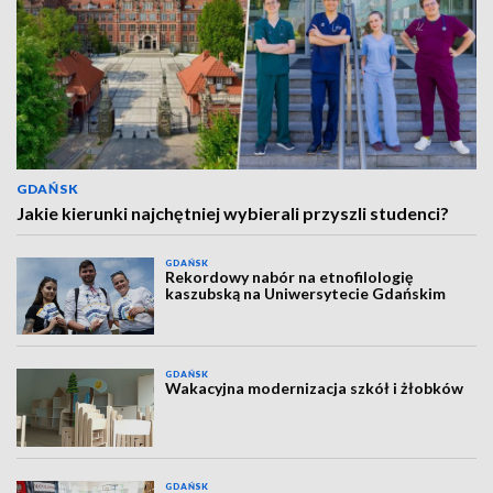
GDAŃSK
Jakie kierunki najchętniej wybierali przyszli studenci?
GDAŃSK
Rekordowy nabór na etnofilologię
kaszubską na Uniwersytecie Gdańskim
GDAŃSK
Wakacyjna modernizacja szkół i żłobków
GDAŃSK