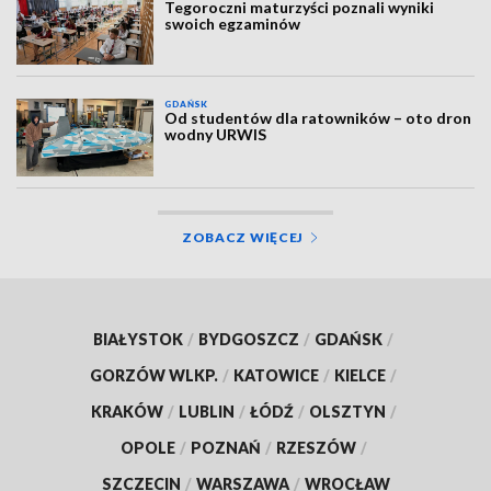
Tegoroczni maturzyści poznali wyniki
swoich egzaminów
GDAŃSK
Od studentów dla ratowników – oto dron
wodny URWIS
ZOBACZ WIĘCEJ
BIAŁYSTOK
/
BYDGOSZCZ
/
GDAŃSK
/
GORZÓW WLKP.
/
KATOWICE
/
KIELCE
/
KRAKÓW
/
LUBLIN
/
ŁÓDŹ
/
OLSZTYN
/
OPOLE
/
POZNAŃ
/
RZESZÓW
/
SZCZECIN
/
WARSZAWA
/
WROCŁAW