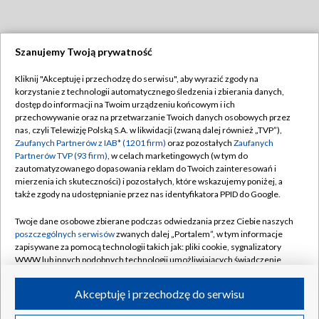
Szanujemy Twoją prywatność
Dołącz do nas:
Kliknij "Akceptuję i przechodzę do serwisu", aby wyrazić zgody na
korzystanie z technologii automatycznego śledzenia i zbierania danych,
TVP
dostęp do informacji na Twoim urządzeniu końcowym i ich
Abonament TVP
przechowywanie oraz na przetwarzanie Twoich danych osobowych przez
Regulamin TVP
nas, czyli Telewizję Polską S.A. w likwidacji (zwaną dalej również „TVP”),
Emisja w TVP
Polityka prywatności
Zaufanych Partnerów z IAB* (1201 firm)
oraz pozostałych
Zaufanych
Partnerów TVP (93 firm)
, w celach marketingowych (w tym do
Centrum informacji TVP
Moje zgody
zautomatyzowanego dopasowania reklam do Twoich zainteresowań i
mierzenia ich skuteczności) i pozostałych, które wskazujemy poniżej, a
Naziemna Telewizja Cyfrowa
Pomoc
także zgody na udostępnianie przez nas identyfikatora PPID do Google.
Sklep TVP
Biuro reklamy
Twoje dane osobowe zbierane podczas odwiedzania przez Ciebie naszych
Rada Programowa
Kontakt
poszczególnych serwisów
zwanych dalej „Portalem”, w tym informacje
zapisywane za pomocą technologii takich jak: pliki cookie, sygnalizatory
System NOS
WWW lub innych podobnych technologii umożliwiających świadczenie
dopasowanych i bezpiecznych usług, personalizację treści oraz reklam,
Informacje o nadawcy
Kanały
udostępnianie funkcji mediów społecznościowych oraz analizowanie
Akceptuję i przechodzę do serwisu
ruchu w Internecie.
Program dla prasy
©2026 Telewizja Polska S.A. w likwidacji