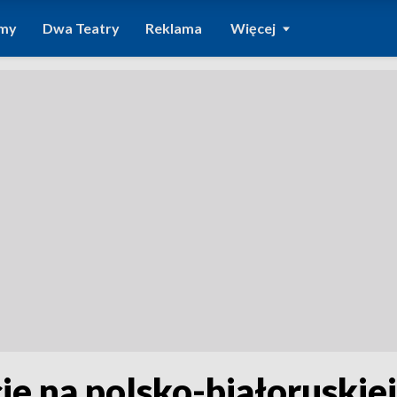
amy
Dwa Teatry
Reklama
Więcej
 na polsko-białoruskiej