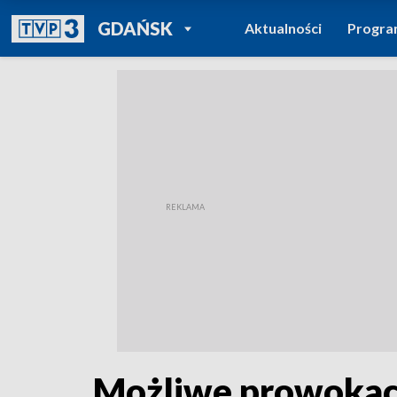
POWRÓT DO
GDAŃSK
Aktualności
Progr
TVP REGIONY
Możliwe prowokacje