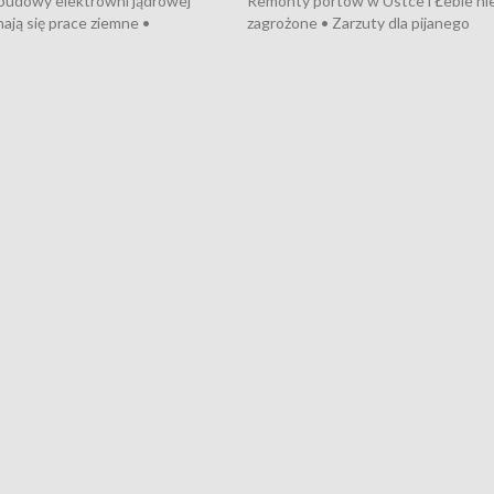
 budowy elektrowni jądrowej
Remonty portów w Ustce i Łebie ni
ają się prace ziemne •
zagrożone • Zarzuty dla pijanego
o umowę na budowę obwodnicy
kierowcy ciągnika • Protest
u Gdańskiego • Za kilka dni
poszkodowanych przez dewelopera
e ORP „Wicher” • 18 milionów
Gdyni • Milion zł dla dzieci z UCK od
a inwestycje w szkołach w Rumi
Cancer Fighters • Efekty wpisu Gdy
owie • Nowy sprzęt
Listę UNESCO • Kaszubscy kuczerz
iczny dla Puckiego Szpitala • Na
witali Tour de Pologne
znów rekordowe upały