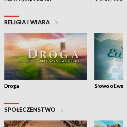
RELIGIA I WIARA
Droga
Słowo o Ewang
SPOŁECZEŃSTWO