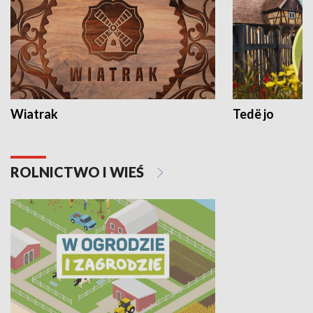
Wiatrak
Tedë jo
ROLNICTWO I WIEŚ