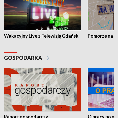
Wakacyjny Live z Telewizją Gdańsk
Pomorze na 
GOSPODARKA
Raport gospodarczy
O pracy po pr