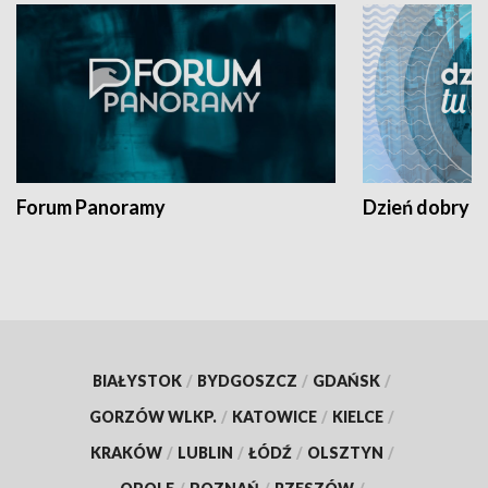
Forum Panoramy
Dzień dobry t
BIAŁYSTOK
/
BYDGOSZCZ
/
GDAŃSK
/
GORZÓW WLKP.
/
KATOWICE
/
KIELCE
/
KRAKÓW
/
LUBLIN
/
ŁÓDŹ
/
OLSZTYN
/