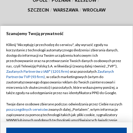
OPOLE
/
POZNAŃ
/
RZESZÓW
/
SZCZECIN
/
WARSZAWA
/
WROCŁAW
Szanujemy Twoją prywatność
Dołącz do nas:
Kliknij "Akceptuję i przechodzę do serwisu", aby wyrazić zgody na
korzystanie z technologii automatycznego śledzenia i zbierania danych,
TVP
dostęp do informacji na Twoim urządzeniu końcowym i ich
Abonament TVP
przechowywanie oraz na przetwarzanie Twoich danych osobowych przez
Regulamin TVP
nas, czyli Telewizję Polską S.A. w likwidacji (zwaną dalej również „TVP”),
Emisja w TVP
Zaufanych Partnerów z IAB* (1201 firm)
oraz pozostałych
Zaufanych
Polityka prywatności
Partnerów TVP (93 firm)
, w celach marketingowych (w tym do
Centrum informacji TVP
Moje zgody
zautomatyzowanego dopasowania reklam do Twoich zainteresowań i
mierzenia ich skuteczności) i pozostałych, które wskazujemy poniżej, a
Naziemna Telewizja Cyfrowa
Pomoc
także zgody na udostępnianie przez nas identyfikatora PPID do Google.
Sklep TVP
Biuro reklamy
Twoje dane osobowe zbierane podczas odwiedzania przez Ciebie naszych
Rada Programowa
poszczególnych serwisów
zwanych dalej „Portalem”, w tym informacje
Kontakt
zapisywane za pomocą technologii takich jak: pliki cookie, sygnalizatory
System NOS
WWW lub innych podobnych technologii umożliwiających świadczenie
dopasowanych i bezpiecznych usług, personalizację treści oraz reklam,
Informacje o nadawcy
Kanały
udostępnianie funkcji mediów społecznościowych oraz analizowanie