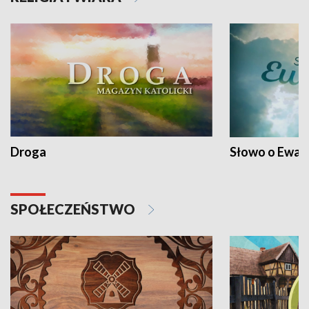
Droga
Słowo o Ewang
SPOŁECZEŃSTWO