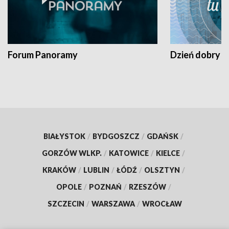
Forum Panoramy
Dzień dobry t
BIAŁYSTOK
/
BYDGOSZCZ
/
GDAŃSK
/
GORZÓW WLKP.
/
KATOWICE
/
KIELCE
/
KRAKÓW
/
LUBLIN
/
ŁÓDŹ
/
OLSZTYN
/
OPOLE
/
POZNAŃ
/
RZESZÓW
/
SZCZECIN
/
WARSZAWA
/
WROCŁAW