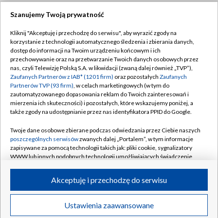
Szanujemy Twoją prywatność
Dołącz do nas:
Kliknij "Akceptuję i przechodzę do serwisu", aby wyrazić zgody na
korzystanie z technologii automatycznego śledzenia i zbierania danych,
TVP
dostęp do informacji na Twoim urządzeniu końcowym i ich
Abonament TVP
przechowywanie oraz na przetwarzanie Twoich danych osobowych przez
Regulamin TVP
nas, czyli Telewizję Polską S.A. w likwidacji (zwaną dalej również „TVP”),
Emisja w TVP
Zaufanych Partnerów z IAB* (1201 firm)
oraz pozostałych
Zaufanych
Polityka prywatności
Partnerów TVP (93 firm)
, w celach marketingowych (w tym do
Centrum informacji TVP
Moje zgody
zautomatyzowanego dopasowania reklam do Twoich zainteresowań i
mierzenia ich skuteczności) i pozostałych, które wskazujemy poniżej, a
Naziemna Telewizja Cyfrowa
Pomoc
także zgody na udostępnianie przez nas identyfikatora PPID do Google.
Sklep TVP
Biuro reklamy
Twoje dane osobowe zbierane podczas odwiedzania przez Ciebie naszych
Rada Programowa
poszczególnych serwisów
zwanych dalej „Portalem”, w tym informacje
Kontakt
zapisywane za pomocą technologii takich jak: pliki cookie, sygnalizatory
System NOS
WWW lub innych podobnych technologii umożliwiających świadczenie
dopasowanych i bezpiecznych usług, personalizację treści oraz reklam,
Informacje o nadawcy
Kanały
udostępnianie funkcji mediów społecznościowych oraz analizowanie
Akceptuję i przechodzę do serwisu
ruchu w Internecie.
Program dla prasy
©2026 Telewizja Polska S.A. w likwidacji
Biuro Reklamy
Twoje dane osobowe zbierane podczas odwiedzania przez Ciebie
Ustawienia zaawansowane
poszczególnych serwisów
na Portalu, takie jak adresy IP, identyfikatory
Ogłoszenie przetargowe