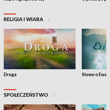
RELIGIA I WIARA
Droga
Słowo o Ewang
SPOŁECZEŃSTWO