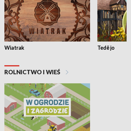
Wiatrak
Tedë jo
ROLNICTWO I WIEŚ