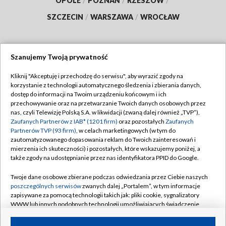
OPOLE
/
POZNAŃ
/
RZESZÓW
/
SZCZECIN
/
WARSZAWA
/
WROCŁAW
Szanujemy Twoją prywatność
Dołącz do nas:
Kliknij "Akceptuję i przechodzę do serwisu", aby wyrazić zgody na
korzystanie z technologii automatycznego śledzenia i zbierania danych,
TVP
dostęp do informacji na Twoim urządzeniu końcowym i ich
Abonament TVP
przechowywanie oraz na przetwarzanie Twoich danych osobowych przez
Regulamin TVP
nas, czyli Telewizję Polską S.A. w likwidacji (zwaną dalej również „TVP”),
Emisja w TVP
Zaufanych Partnerów z IAB* (1201 firm)
oraz pozostałych
Zaufanych
Polityka prywatności
Partnerów TVP (93 firm)
, w celach marketingowych (w tym do
Centrum informacji TVP
Moje zgody
zautomatyzowanego dopasowania reklam do Twoich zainteresowań i
mierzenia ich skuteczności) i pozostałych, które wskazujemy poniżej, a
Naziemna Telewizja Cyfrowa
Pomoc
także zgody na udostępnianie przez nas identyfikatora PPID do Google.
Sklep TVP
Biuro reklamy
Twoje dane osobowe zbierane podczas odwiedzania przez Ciebie naszych
Rada Programowa
poszczególnych serwisów
zwanych dalej „Portalem”, w tym informacje
Kontakt
zapisywane za pomocą technologii takich jak: pliki cookie, sygnalizatory
System NOS
WWW lub innych podobnych technologii umożliwiających świadczenie
dopasowanych i bezpiecznych usług, personalizację treści oraz reklam,
Informacje o nadawcy
Kanały
udostępnianie funkcji mediów społecznościowych oraz analizowanie