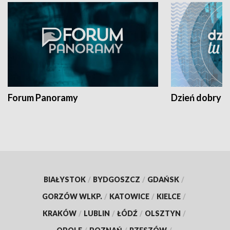
Forum Panoramy
Dzień dobry t
BIAŁYSTOK
/
BYDGOSZCZ
/
GDAŃSK
/
GORZÓW WLKP.
/
KATOWICE
/
KIELCE
/
KRAKÓW
/
LUBLIN
/
ŁÓDŹ
/
OLSZTYN
/