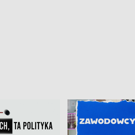
ur de Pologne
kibiców na trasie przejazdu peleton
Tour de Pologne przez Kaszuby