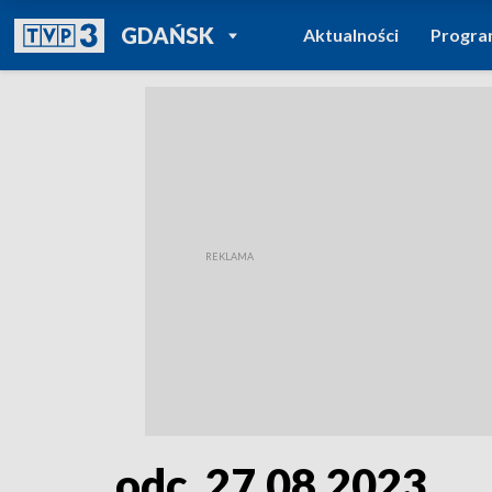
POWRÓT DO
GDAŃSK
Aktualności
Progr
TVP REGIONY
odc. 27.08.2023