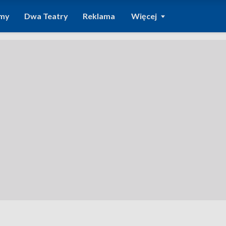
amy
Dwa Teatry
Reklama
Więcej