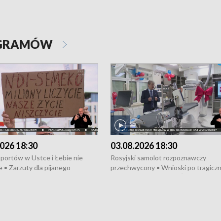
OGRAMÓW
026 18:30
03.08.2026 18:30
portów w Ustce i Łebie nie
Rosyjski samolot rozpoznawczy
 • Zarzuty dla pijanego
przechwycony • Wnioski po tragicz
ciągnika • Protest
pożarze na działkach • Śledztwo po
wanych przez dewelopera w
pożarze łodzi na Motławie • Urząd M
ilion zł dla dzieci z UCK od
wraca do Słupska • Kampania społe
ghters • Efekty wpisu Gdyni na
puckiego Hospicjum • Nagrody Fest
ESCO • Kaszubscy kuczerzy
Szekspirowskiego rozdane • Tysiąc