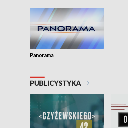
kardiologiczny dla Puckiego Szpitala • Na
witali To
Pomorzu znów rekordowe upały
Panorama
PUBLICYSTYKA