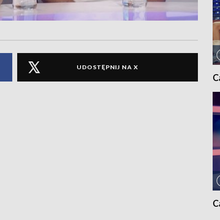
UDOSTĘPNIJ NA X
C
C