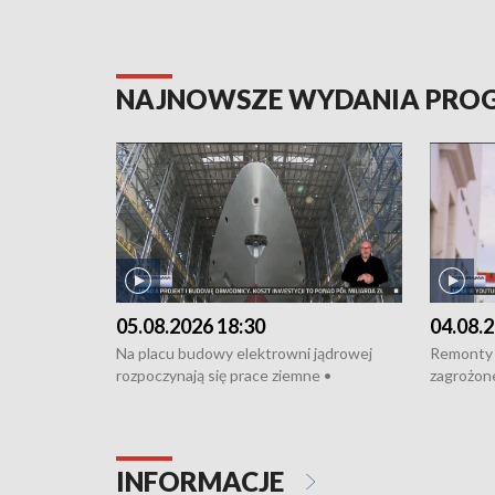
NAJNOWSZE WYDANIA PR
05.08.2026 18:30
04.08.2
Na placu budowy elektrowni jądrowej
Remonty 
rozpoczynają się prace ziemne •
zagrożone
Podpisano umowę na budowę obwodnicy
kierowcy 
Starogardu Gdańskiego • Za kilka dni
poszkodo
wodowanie ORP „Wicher” • 18 milionów
Gdyni • M
złotych na inwestycje w szkołach w Rumi
Cancer Fi
INFORMACJE
i Wejherowie • Nowy sprzęt
Listę UN