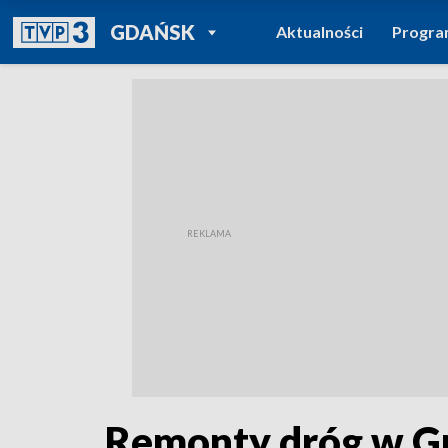
POWRÓT DO
GDAŃSK
Aktualności
Progr
TVP REGIONY
Remonty dróg w G