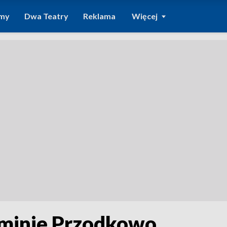
amy
Dwa Teatry
Reklama
Więcej
minie Przodkowo