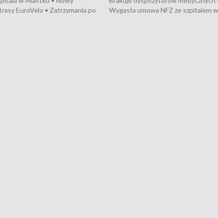
pitala w Miastku • Nowy
Brakuje dyspozytorów medycznych 
trasy EuroVelo • Zatrzymania po
Wygasła umowa NFZ ze szpitalem 
ościerzynie • Mieszkańcy
Miastku • Otwarto Morski Terminal
ą przeciwko budowie trasy
Przeładunkowy • Budowa morskiej 
wej • Kolejne konwoje
wiatrowej • Korki na gdańskich Sto
ne z Trójmiasta na Ukrainę •
Niebezpieczne zachowania na torac
ciewia na Jarmarku św.
Dziewięć nowych „trajtków” dla Gdy
• Gdynia z lat 30. w
ikonie