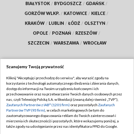
BIAŁYSTOK
/
BYDGOSZCZ
/
GDAŃSK
/
GORZÓW WLKP.
/
KATOWICE
/
KIELCE
/
KRAKÓW
/
LUBLIN
/
ŁÓDŹ
/
OLSZTYN
/
OPOLE
/
POZNAŃ
/
RZESZÓW
/
SZCZECIN
/
WARSZAWA
/
WROCŁAW
Szanujemy Twoją prywatność
Dołącz do nas:
Kliknij "Akceptuję i przechodzę do serwisu", aby wyrazić zgody na
korzystanie z technologii automatycznego śledzenia i zbierania danych,
TVP
dostęp do informacji na Twoim urządzeniu końcowym i ich
Abonament TVP
przechowywanie oraz na przetwarzanie Twoich danych osobowych przez
Regulamin TVP
nas, czyli Telewizję Polską S.A. w likwidacji (zwaną dalej również „TVP”),
Emisja w TVP
Polityka prywatności
Zaufanych Partnerów z IAB* (1201 firm)
oraz pozostałych
Zaufanych
Partnerów TVP (93 firm)
, w celach marketingowych (w tym do
Centrum informacji TVP
Moje zgody
zautomatyzowanego dopasowania reklam do Twoich zainteresowań i
mierzenia ich skuteczności) i pozostałych, które wskazujemy poniżej, a
Naziemna Telewizja Cyfrowa
Pomoc
także zgody na udostępnianie przez nas identyfikatora PPID do Google.
Sklep TVP