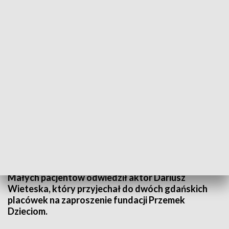
Dariusz Wieteska w odwiedzinach u małych pacjentów
Wakacje to czas, kiedy dzieci chętniej spędzają czas
na świeżym powietrzu - bawiąc się na placu zabaw
czy też np. jeżdżąc na rowerze. Pacjenci szpitali,
zamiast bawić się tak jak ich rówieśnicy czasami
całe dnie, a nawet i miesiące spędzają w szpitalu.
Małych pacjentów odwiedził aktor Dariusz
Wieteska, który przyjechał do dwóch gdańskich
placówek na zaproszenie fundacji Przemek
Dzieciom.